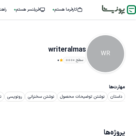
کارفرما هستم
فریلنسر هستم
راهن
writeralmas
WR
سطح ۰
0
مهارت‌ها
داستان
نوشتن توضیحات محصول
نوشتن سخنرانی
رونویسی
ن
پروژه‌ها