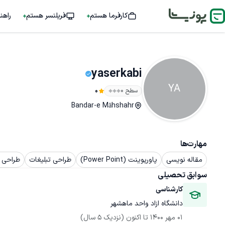
کارفرما هستم
فریلنسر هستم
راهن
yaserkabi
YA
سطح ۰
0
Bandar-e Māhshahr
مهارت‌ها
مقاله نویسی
پاورپوینت (Power Point)
طراحی تبلیغات
طراحی ب
سوابق تحصیلی
کارشناسی
دانشگاه ازاد واحد ماهشهر
01 مهر 1400
 تا اکنون
(نزدیک 5 سال)