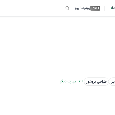
ما
پونیشا پرو
PRO
+ 
16
 مهارت دیگر
نر
طراحی بروشور