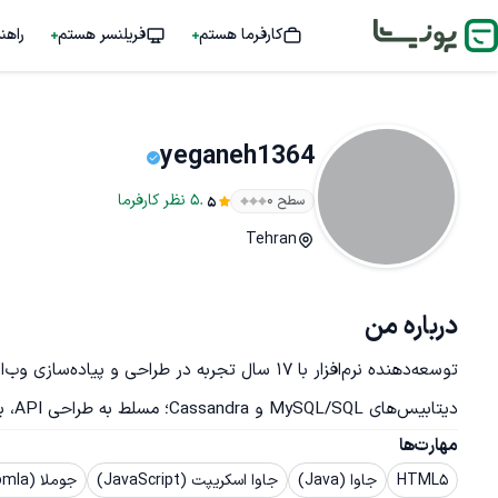
کارفرما هستم
فریلنسر هستم
راهن
yeganeh1364
.
5
نظر
کارفرما
سطح ۰
5
Tehran
درباره من
دیتابیس‌های MySQL/SQL و Cassandra؛ مسلط به طراحی API، بهینه‌سازی عملکرد و رفع باگ‌های پیچید
مهارت‌ها
HTML5
جاوا (Java)
جاوا اسکریپت (JavaScript)
جوملا (Joomla)