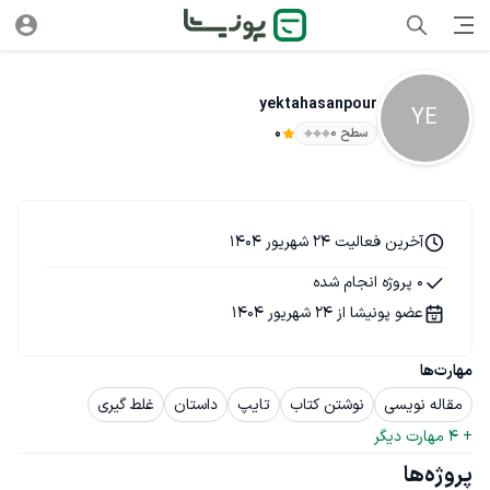
yektahasanpour
YE
سطح ۰
0
آخرین فعالیت 24 شهریور 1404
0 پروژه انجام شده
عضو پونیشا از 24 شهریور 1404
مهارت‌ها
مقاله نویسی
نوشتن کتاب
تایپ
داستان
غلط گیری
+ 
4
 مهارت دیگر
پروژه‌ها