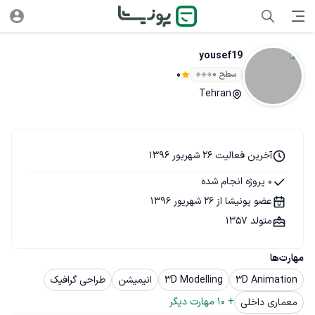
yousef19
سطح ۰
0
Tehran
آخرین فعالیت 26 شهریور 1396
0 پروژه انجام شده
عضو پونیشا از 26 شهریور 1396
متولد 1357
مهارت‌ها
3D Animation
3D Modelling
انیمیشن
طراحی گرافیک
+ 
10
 مهارت دیگر
معماری داخلی