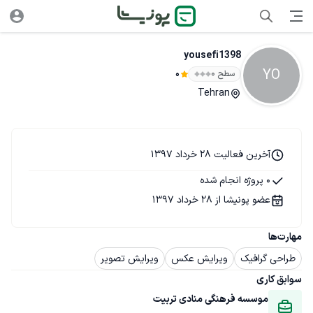
yousefi1398
YO
سطح ۰
0
Tehran
آخرین فعالیت 28 خرداد 1397
0 پروژه انجام شده
عضو پونیشا از 28 خرداد 1397
مهارت‌ها
طراحی گرافیک
ویرایش عکس
ویرایش تصویر
سوابق کاری
موسسه فرهنگی منادی تربیت