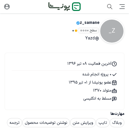
z_samane
Z_
سطح ۰
0
Yazd
آخرین فعالیت 08 تیر 1396
0 پروژه انجام شده
عضو پونیشا از 01 تیر 1395
متولد 1370
مسلط به انگلیسی
مهارت‌ها
وبلاگ
تایپ
ویرایش متن
نوشتن توضیحات محصول
ترجمه