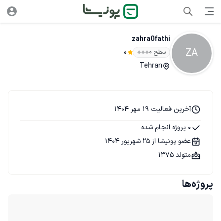
zahra0fathi
ZA
سطح ۰
0
Tehran
آخرین فعالیت 19 مهر 1404
0 پروژه انجام شده
عضو پونیشا از 25 شهریور 1404
متولد 1375
پروژه‌ها