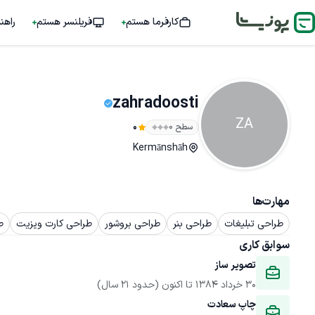
کارفرما هستم
فریلنسر هستم
راهن
zahradoosti
ZA
سطح ۰
0
Kermānshāh
مهارت‌ها
طراحی تبلیغات
طراحی بنر
طراحی بروشور
طراحی کارت ویزیت
ط
سوابق کاری
تصویر ساز
30 خرداد 1384
 تا اکنون
(حدود 21 سال)
چاپ سعادت