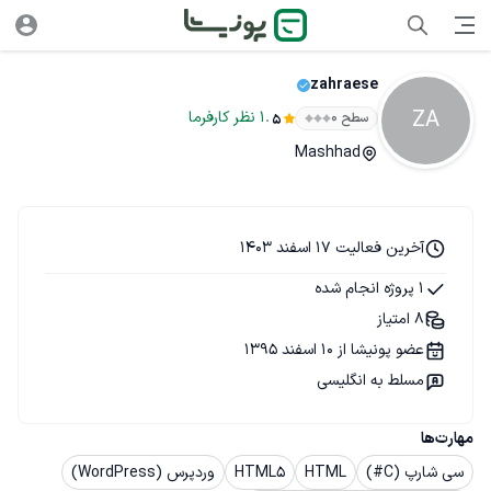
zahraese
ZA
.
1
نظر
کارفرما
سطح ۰
5
Mashhad
آخرین فعالیت 17 اسفند 1403
1 پروژه انجام شده
8 امتیاز
عضو پونیشا از 10 اسفند 1395
مسلط به انگلیسی
مهارت‌ها
سی شارپ (C#)
HTML
HTML5
وردپرس (WordPress)