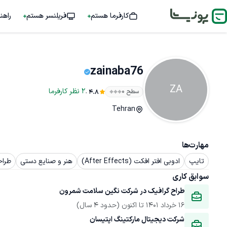
کارفرما هستم
فریلنسر هستم
راهن
zainaba76
ZA
.
2
نظر
کارفرما
سطح ۰
4.8
Tehran
مهارت‌ها
تایپ
ادوبی افتر افکت (After Effects)
هنر و صنایع دستی
طراح
سوابق کاری
طراح گرافیک در شرکت نگین سلامت شمرون
16 خرداد 1401
 تا اکنون
(حدود 4 سال)
شرکت دیجیتال مارکتینگ اپتیسان