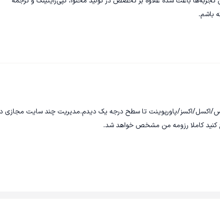
یک وب‌سایت تبلیغاتی برای فروش املاک کشاورزی و دامداری. این تجربه‌ها باعث شده علاوه بر تخصص در تولید محتوا، کپی‌رایتینگ و ترجمه 
ردپرس/اکسل/اکسز/پاورپوینت تا سطح درجه یک دیدم.مدیریت چند سایت مجازی در