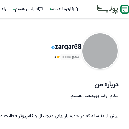
کارفرما هستم
فریلنسر هستم
راهن
zargar68
سطح ۰
0
درباره من