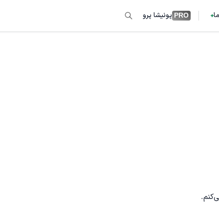
ما
پونیشا پرو
PRO