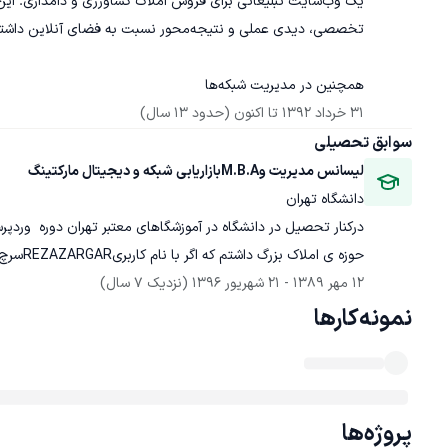
همچنین در مدیریت شبکه‌ها
31 خرداد 1392
 تا اکنون
(حدود 13 سال)
سوابق تحصیلی
لیسانس مدیریت وM.B.Aبازاریابی شبکه و دیجیتال مارکتینگ
دانشگاه تهران
درکنار تحصیل در دانشگاه در آموزشگاهای معتبر تهران دوره  و
حوزه ی املاک بزرگ داشتم که اگر با نام کاربریREZAZARGARسرچ کنید کاملا رزومه من مشخص خواهد شد.
12 مهر 1389
 - 
21 شهریور 1396
(نزدیک 7 سال)
نمونه‌کارها
پروژه‌ها