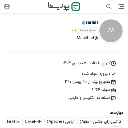
zarinia
ZA
سطح ۰
0
Mashhad
آخرین فعالیت 07 بهمن 1404
0 پروژه انجام شده
عضو پونیشا از 30 بهمن 1390
متولد 1364
مسلط به انگلیسی و فارسی
مهارت‌ها
آژاکس (ای جکس - Ajax)
آپاچی (Apache)
CakePHP
Firefox