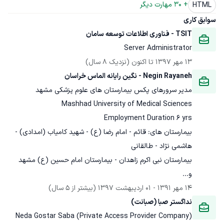
+ 
30
 مهارت دیگر
HTML
سوابق کاری
TSIT - فناوری اطلاعات توسعه سامان
Server Administrator
13 مهر 1397
 تا اکنون
(نزدیک 8 سال)
Negin Rayaneh - نگین رایانه الماس خراسان
بیمارستان های: قائم - امام رضا (ع) - شهید کامیاب (امدادی) - 
و...
14 مهر 1391
 - 
01 اردیبهشت 1397
(بیشتر از 5 سال)
نداگستر صبا (صبانت)