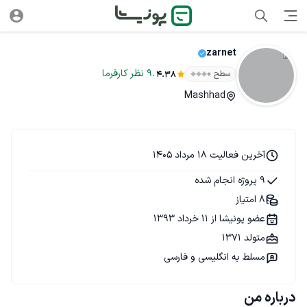
zarnet
.
9
نظر
کارفرما
سطح ۰
4.38
Mashhad
آخرین فعالیت 18 مرداد 1405
9 پروژه انجام شده
8 امتیاز
عضو پونیشا از 11 خرداد 1393
متولد 1371
مسلط به انگلیسی و فارسی
درباره من