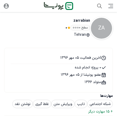
zarrabian
ZA
سطح ۰
0
Tehran
آخرین فعالیت 05 مهر 1396
0 پروژه انجام شده
عضو پونیشا از 05 مهر 1396
متولد 1366
مهارت‌ها
شبکه اجتماعی
تایپ
ویرایش متن
غلط گیری
نوشتن نقد
+ 
15
 مهارت دیگر