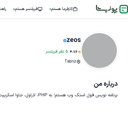
کارفرما هستم
فریلنسر هستم
راهن
zeos
.
5
نظر
فریلنسر
4.76
Tabriz
درباره من
برنامه نویس فول استک وب هستم؛ به PHP، لاراول، جاوا اسکریپت و Node.js تسلط دارم.