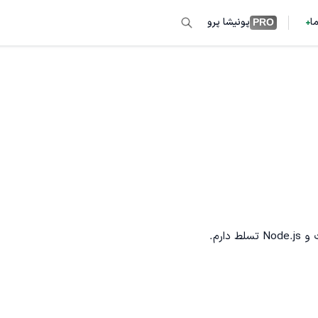
ما
پونیشا پرو
PRO