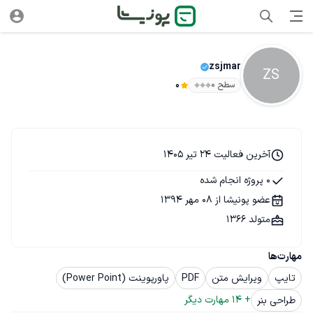
zsjmar
ZS
سطح ۰
0
آخرین فعالیت 24 تیر 1405
0 پروژه انجام شده
عضو پونیشا از 08 مهر 1394
متولد 1366
مهارت‌ها
تایپ
ویرایش متن
PDF
پاورپوینت (Power Point)
+ 
14
 مهارت دیگر
طراحی بنر