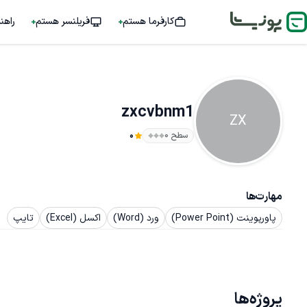
کارفرما هستم
فریلنسر هستم
راهن
zxcvbnm1
ZX
سطح ۰
0
مهارت‌ها
پاورپوینت (Power Point)
ورد (Word)
اکسل (Excel)
تایپ
پروژه‌ها