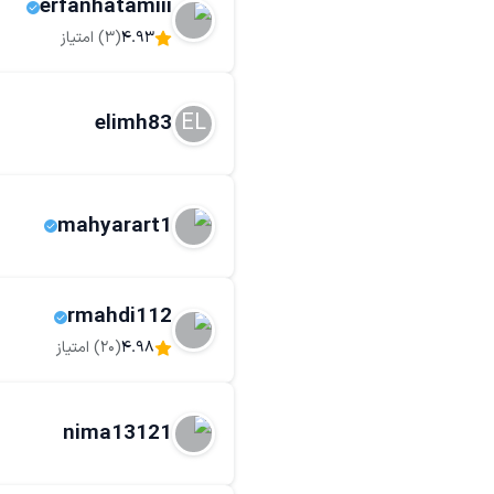
erfanhatamiii
4.93
(
3
) امتیاز
EL
elimh83
mahyarart1
rmahdi112
4.98
(
20
) امتیاز
nima13121