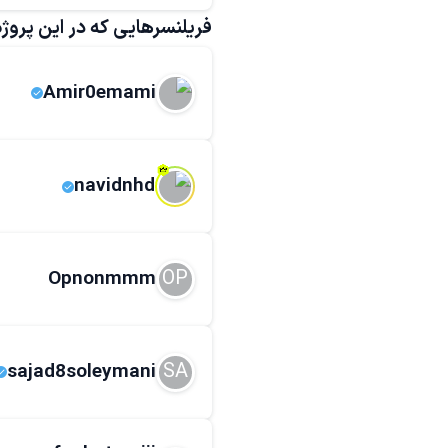
طراحی لوگو
طراحی کارت ویزی
فریلنسرهایی که در این پروژه 
Amir0emami
navidnhd
OP
Opnonmmm
SA
sajad8soleymani