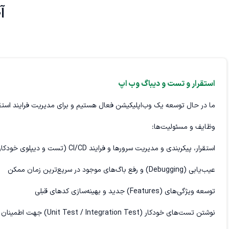
آخ
استقرار و تست و دیباگ وب اپ
ما در حال توسعه یک وب‌اپلیکیشن فعال هستیم و برای مدیریت فرایند استقرار (Deployment)، تست، دیباگ، اعمال تغییرات و توسعه ویژگی‌های جدید، به یک توسعه‌دهنده باانگیزه 
وظایف و مسئولیت‌ها:
استقرار، پیکربندی و مدیریت سرورها و فرایند CI/CD (تست و دیپلوی خودکار)
عیب‌یابی (Debugging) و رفع باگ‌های موجود در سریع‌ترین زمان ممکن
توسعه ویژگی‌های (Features) جدید و بهینه‌سازی کدهای قبلی
نوشتن تست‌های خودکار (Unit Test / Integration Test) جهت اطمینان از ثبات سیستم