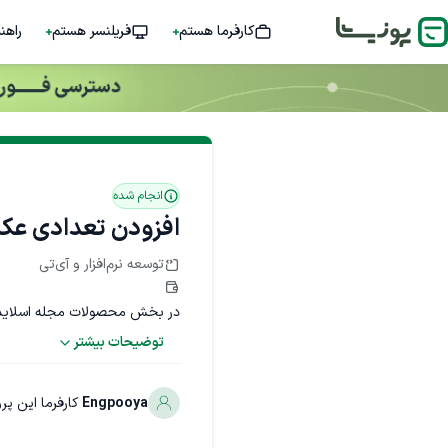
کارفرما هستم
فریلنسر هستم
راهن
انجام شده
افزودن تعدادی عک
توسعه‌ نرم‌افزار و آی‌تی
در بخش محصولات مجله اسلایدر 
توضیحات بیشتر
مهارت‌های مورد نیاز
HTML
جاوا اسکریپت (JavaScript)
Engpooya
کارفرما این پر
امکانات ویژه
سرویس‌های مرتبط