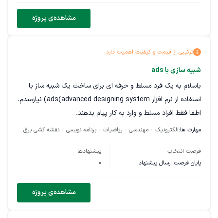
جانمایی روشنایی اضطراری
مشاهده‌ی پروژه
رایزر دیاگرام در صورت نیاز
هماهنگی با نقشه‌های معماری و مکانیک
ترکیبی از قیمت و کیفیت اهمیت دارد.
تهیه نقشه‌های قابل اجرا (Issued for Construction)
شبیه سازی با ads
باسلام به یک فرد مسلط و حرفه ای برای ساخت یک شبیه ساز با
خروجی‌های مورد نیاز:
استفاده از نرم افزار ads(advanced designing system) نیازمندم.
فایل‌های قابل ویرایش CAD (DWG)
اطفا فقط افراد مسلط و وارد به کار پیام بدهند.
نسخه PDF آماده ارائه و اجرا
مهارت ها:
الکترونیک
مهندسی
ریاضیات
برنامه نویسی
نقشه کشی برق
فایل محاسبات بار الکتریکی
فرصت انتخاب
پیشنهادها
پایان فرصت ارسال پیشنهاد
0
شرایط همکاری:
سابقه طراحی پروژه‌های کافه، رستوران یا آشپزخانه صنعتی
مشاهده‌ی پروژه
تسلط به استانداردهای برق ساختمان‌های تجاری