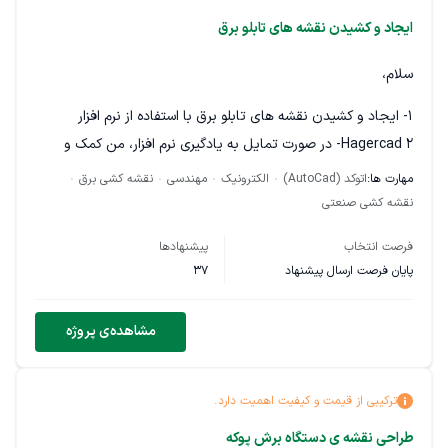
ایجاد و کشیدن نقشه های تابلو برق
سلام،
۱- ایجاد و کشیدن نقشه های تابلو برق با استفاده از نرم افزار
Hagercad ۲- در صورت تمایل به یادگیری نرم افزار، من کمک و
حمایت خواهم کرد و یادگیری همراه با انجام پروژه و پرداخت خواهد
مهارت ها:
اتوکد (AutoCad)
الکترونیک
مهندسی
نقشه کشی برق
بود. در ضمن این برنامه در مقایسه با EPLAN و Autocad به
نقشه کشی صنعتی
مراتب خیلی ساده تر است و یادگیری ان زمان کوتاهی میبرد. ۳- در
فرصت انتخاب
پیشنهادها
صورت رضایت ایجاد یک رابطه کاری طولانی مدت و انجام پروژه
پایان فرصت ارسال پیشنهاد
37
های متعدد با نرم افزار Hagercad ۴- دانستن فقط نام تجهیزات به
انگلیسی یا المانی الزامی است. دانش زبان انگلیسی در حد بیسیک و
مشاهده‌ی پروژه
پایه یک مزیت است ولی نه الزام. ۵- دانش و تجربه کافی در زمینه
طراحی و نقشه کشی تابلوهای برق.اگر نمونه کار از نقشه کشی تابلو
برق دارید، لطفا برام ارسال کنید.
ترکیبی از قیمت و کیفیت اهمیت دارد.
طراحی نقشه ی دستگاه برش پوکه
ممنونم از زمانی که گذاشتید و خوندید، در صورت واجد شرایط بودن