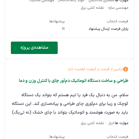
مهارت ها:
معماری ساختمان
اتوکد (AutoCad)
مهندسی مکانیک
مهندسی سازه
نقشه کشی برق
فرصت انتخاب
پیشنهادها
پایان فرصت ارسال پیشنهاد
11
مشاهده‌ی پروژه
ترکیبی از قیمت و کیفیت اهمیت دارد.
طراحی و ساخت دستگاه اتوماتیک دم‌آور چای با کنترل وزن و دما
سلام، من به دنبال یک فرد یا تیم هستم که بتواند یک دستگاه
کوچک و زیبا برای دم‌آوری چای طراحی و پیاده‌سازی کند. این دستگاه
باید به صورت هوشمند و اتوماتیک بتواند با چای خشک (نه تی‌بگ)
کار کند و شامل ویژگی‌های زیر باشد: • اندازه‌گیری وزن چای خشک
مهارت ها:
ابزار
نقشه کشی برق
(با لودسل) قبل از دم‌آوری. • اندازه‌گیری وزن آب در فنجان (با
فرصت انتخاب
پیشنهادها
لودسل دوم) برای ایجاد نسبت درست بین چای و آب. • سنسور دما