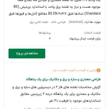
یک واحد ۱۳۰ متری که نقشه معماری و طراحی سه بعدی فضا
توانایی تحلیل داده‌ها و ارائه نتایج به طور واضح و
موجود هست و نیاز به نقشه برق واحد با استاندارد بریتیش (BS
مختصر.
Standard) نمادها طبق BS EN 60617 مقاطع کابل‌ها و فیوزها طبق
محاسبات BS 7671 Appendix 4 نقشه تابلو برق و مدار نهایی بر
مهارت ها:
اتوکد (AutoCad)
طراحی خانه
نقشه کشی برق
هدف از پروژه:
مدل‌سازی دقیق نیروگاه گازی با هدف تحلیل عملکرد
اساس Schedule of Circuits تطابق طراحی با BS 7671
آن، بهینه‌سازی فرآیندها و تهیه اطلاعات لازم.
فرصت انتخاب
پیشنهادها
در واقع نقشه روشنایی و پریز و تک خطی تابلو برق نیازه
پایان فرصت ارسال پیشنهاد
6
در صورت تمایل به همکاری در این پروژه و درخواست اطلاعات
بیشتر، لطفاً تجربیات و نمونه کارهای خود را ارائه دهید.
مشاهده‌ی پروژه
از همکاری و مهارت شما منتظر هستیم.
دسته‌بندی پروژه:
توسعه نرم‌افزار و آی‌تی
ترکیبی از قیمت و کیفیت اهمیت دارد.
طراحی معماری و سازه و برق و مکانیک برای یک پناهگاه
گزارش محاسبات-نقشه های فاز ۲ در دیسیپلین های سازه و برق و
مکانیک و معماری برای یک پناهگاه درجه ۲ زیرزمینی مطابق
استانداردهای موجود با طرفیت ۳۰ نفر