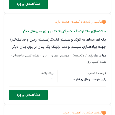
مشاهده‌ی پروژه
داکت‌ها و …) آماده است. فقط نیاز به طراحی مسیرها و جزئیات
• الکترونیک (سنسور وزن، دما، موتور) • مکانیک ساده (طراحی بازوی
تأسیسات داریم.
حرکت و محفظه) • آشنایی با پرینت سه‌بعدی یا لیزرکات (مزیت
محسوب می‌شود)
ترکیبی از قیمت و کیفیت اهمیت دارد.
طراحی باید بر اساس استانداردهای هلند (BBL 2024 و NENها) انجام
شود.
پیاده‌سازی متد ارتینگ یک پلان اتوکد بر روی پلان‌های دیگر
یک نفر مسلط به اتوکد و سیستم ارتینگ(سیستم زمین و صاعقه‌گیر)
از فریلنسر انتظار داریم نقشه‌ها و محاسبات لازم را به صورت کامل
جهت پیاده‌سازی سیستم و متد ارتینگ یک پلان بر روی پلان‌ دیگر
ارائه دهد. مدت زمان و هزینه انجام کار توسط فریلنسر پیشنهاد داده
شود.
مهارت ها:
اتوکد (AutoCad)
مهندسی عمران
ابزار
نقشه کشی ساختمان
نقشه کشی برق
فرصت انتخاب
پیشنهادها
پایان فرصت ارسال پیشنهاد
11
مشاهده‌ی پروژه
کیفیت بیشترین اهمیت را دارد.