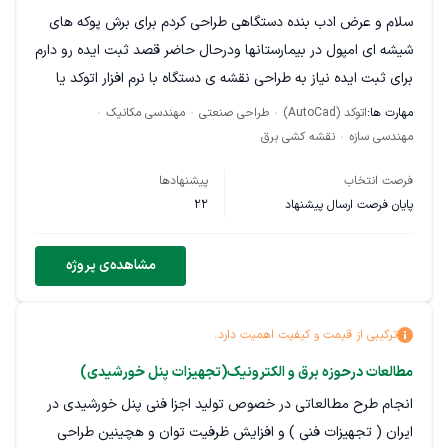
لطفا پیشنهاد خودتون رو برای من ارسال کنید.
سلام و عرض ادب بنده دستگاهی طراحی کردم برای برش پوکه های
شیشه ای امپول در بیمارستانها ودرحال حاضر قصد ثبت ایده رو دارم
با احترام فرهاد الیاسی
برای ثبت ایده نیاز به طراحی نقشه ی دستگاه با نرم افزار اتوکد یا
تری دی مکس دارم طراحی که در ذهنم داشتم روی کاغذ کشیدم و
مهارت ها:
اتوکد (AutoCad)
طراحی صنعتی
مهندسی مکانیک
براتون اپلود کردم امیدوارم تصورش برای شما راحت تر باشه ممنون
مهندسی سازه
نقشه کشی برق
فرصت انتخاب
پیشنهادها
پایان فرصت ارسال پیشنهاد
22
مشاهده‌ی پروژه
ترکیبی از قیمت و کیفیت اهمیت دارد.
مطالعات درحوزه برق و الکترونیک(تجهیزات پنل خورشیدی)
انجام طرح مطالعاتی در خصوص تولید اجزا فنی پنل خورشیدی در
ایران ( تجهیزات فنی ) و افزایش ظرفیت توان و هچینین طراحی