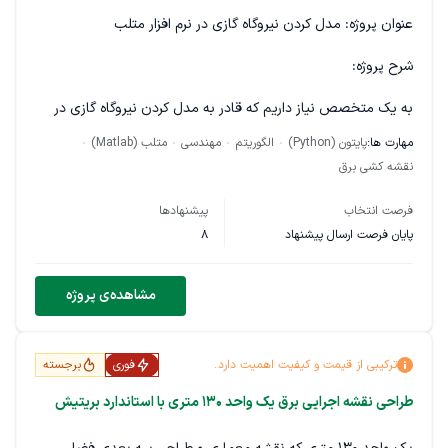
عنوان پروژه: مدل کردن نیروگاه گازی در نرم افزار متلب
شرح پروژه:
به یک متخصص نیاز داریم که قادر به مدل کردن نیروگاه گازی در
محیط نرم‌افزار متلب باشد. این مدل‌سازی به ما کمک خواهد کرد تا
مهارت ها:
پایتون (Python)
الگوریتم
مهندسی
متلب (Matlab)
رفتارهای دینامیکی و عملکردی نیروگاه گازی را شبیه‌سازی و تحلیل
نقشه کشی برق
کنیم.
فرصت انتخاب
پیشنهادها
جزئیات پروژه:
پایان فرصت ارسال پیشنهاد
8
مدت زمان انجام پروژه:
لطفاً پیشنهادات خود را برای
مشاهده‌ی پروژه
زمان‌بندی ارائه دهید.
نیازمندی‌ها:
تسلط به نرم‌افزار متلب و توانایی مدل‌سازی و
ترکیبی از قیمت و کیفیت اهمیت دارد.
فوری
برجسته
شبیه‌سازی سیستم‌های انرژی و قدرت.
طراحی نقشه اجرایی برق یک واحد ۱۳۰ متری با استاندارد بریتیش
تجربه در تحقیق و نوشتن مقالات علمی مرتبط با
نیروگاه‌های گازی.