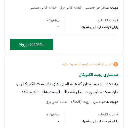
زون‌بندی سیستم روشنایی و پریزها
مهارت ها:
طراحی صنعتی
نقشه کشی برق
نقشه کشی صنعتی
پیش‌بینی بار تجهیزات اصلی (آشپزخانه صنعتی، سیستم تهویه،
فرصت انتخاب
پیشنهادها
یخچال‌ها، بالابر و …)
پایان فرصت ارسال پیشنهاد
4
تعیین استراتژی کلی مسیر کابل‌ها
مشاهده‌ی پروژه
فاز ۲ (نقشه‌های اجرایی کامل):
طراحی کامل سیستم روشنایی (عمومی، دکوراتیو و وظیفه‌ای)
ترکیبی از قیمت و کیفیت اهمیت دارد.
جانمایی پریزهای عمومی و تخصصی
مدلسازی رویت الکتریکال
خطوط برق مجزا برای تجهیزات سنگین آشپزخانه
یه بخش از بیمارستان که همه المان های تاسیسات الکتریکال رو
داره میخوام تو رویت مدل شه باقی قسمت هاش انجام شده
طراحی تابلوهای برق و جدول بار (Panel Schedule)
مهارت ها:
مهندسی
رویت (Revit)
نقشه کشی برق
سایزبندی کابل‌ها و تجهیزات حفاظتی
فرصت انتخاب
پیشنهادها
طراحی سیستم ارت و اتصال زمین
پایان فرصت ارسال پیشنهاد
6