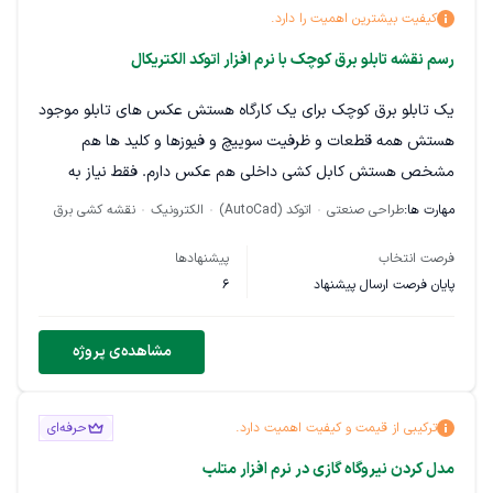
کیفیت بیشترین اهمیت را دارد.
دقت بالا و قابلیت انجام اصلاحات محدود
رسم نقشه تابلو برق کوچک با نرم افزار اتوکد الکتریکال
رعایت کامل محرمانگی پروژه
یک تابلو برق کوچک برای یک کارگاه هستش عکس های تابلو موجود
توضیح مهم: کلیه نوشته‌ها، علائم و توضیحات داخل نقشه‌ها باید
هستش همه قطعات و ظرفیت سوییچ و فیوزها و کلید ها هم
به زبان انگلیسی تهیه شود.
مشخص هستش کابل کشی داخلی هم عکس دارم. فقط نیاز به
لطفاً در صورت تمایل، نمونه کارهای مرتبط، زمان پیشنهادی انجام
نقشه با فرمت اتوکد دارم که بعدا بتوم ازش خروجی بگیرم که اگر
مهارت ها:
طراحی صنعتی
اتوکد (AutoCad)
الکترونیک
نقشه کشی برق
پروژه و مبلغ پیشنهادی اعلام گردد.
مشکلی بود، همکاران مستقر در کارگاه بتونن از روی نقشه برق،
فرصت انتخاب
پیشنهادها
روشنایی یا دستگاهی رو خاموش و روشن کنن.
پایان فرصت ارسال پیشنهاد
6
نرم افزار هم میتونه اتوکد الکتریکال باشه یا ETAP یا Eplan نیاز به
یه متخصص که قبلا کار نقشه کشی انجام داده هستش که نقشه
مشاهده‌ی پروژه
کاملا استاندارد و طبق اصول رسم بشه و استاندارد باشه. بازرس برق
برای بازدید هم اومد، از نقشه ایراد نگیره.
ترکیبی از قیمت و کیفیت اهمیت دارد.
حرفه‌ای
با تشکر
مدل کردن نیروگاه گازی در نرم افزار متلب