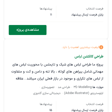
داخل تصویر ها صحنه ها فیلم یا انیمیشن و همینطور شخصیت
فرصت انتخاب
پیشنهادها
های مختلف هست که برای ایجاد یک نقشه گلدوزی نیاز به خلاقیت
پایان فرصت ارسال پیشنهاد
11
و تغییرات دارن. در وهله اول نمونه کار برای ما مهم ترین چیز هست
پس حتما وقتی پیام میدید نمونه کار هاتون هم بفرستید همچنین
مشاهده‌ی پروژه
لطفا قیمت انجام پروژه و زمان تحویل رو هم با دقت وارد کنید تا
همه چیز مشخص باشه و کار زودتر پیش بره. با تشکر
کیفیت بیشترین اهمیت را دارد.
طراحی کالکشن لباس
پروژه ما طراحی لباس های شیک و تایملس با محوریت لباس های
مهمانی شامل پیراهن های کوتاه ، بالا تنه و دامن و کت و متفاوت
از لباس های تکراری و موجود در بازار فعلی ایران میباشد . علاقه
مندان به همکاری میبایست ترند ها را بشناسند و با سبک برندهای
مهارت ها:
3D Modelling
طراحی مد
تصویرسازی
مطرح دنیا تا حدی آشنایی داشته باشند . برای همکاری نیازی به
ایلوستریتور (Adobe Illustrator)
دیجیتالی سازی گلدوزی
سابقه کاری نیست و نمونه اتود های انجام شده کافی میباشد چون
فرصت انتخاب
پیشنهادها
ما به دنبال نیروهای خلاق و با استعداد هستیم.
پایان فرصت ارسال پیشنهاد
15