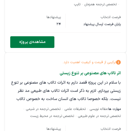
که مخاطب بتونه ویدیو هام رو با زیرنویس انگلیسی هم تماشا کنه
تخصص ترجمه همزمان
تایپ
لطفاً پیشنهاد قیمت بدید به ازای کاراکتر ، خط یا دقیقه یا هر چیزی
فرصت انتخاب
پیشنهادها
که هست اگر تسلط ترجمه همزمان و تایپ داشته باشید کار هر دو
پایان فرصت ارسال پیشنهاد
24
طرف راحت تر خواهد بود
مشاهده‌ی پروژه
ترکیبی از قیمت و کیفیت اهمیت دارد.
اثر تالاب های مصنوعی بر تنوع زیستی
با سلام در این پروژه قصد دارم به اثرات تالاب های مصنوعی بر تنوع
زیستی بپردازم. لازم به ذکر است اثرات تالاب های طبیعی مد نظر
نیست. بلکه خصوصا تالاب های انسان ساخت به خصوص تالاب
های تصفیه خانه ها مد نظر هست. به طور مثال یکی از موارد
مهارت ها:
مقاله نویسی
تحقیقات علمی
تخصص ترجمه در شیمی
بررسی شده در این پروژه اثرات تالاب تصفیه خانه یزد بر تنوع زیستی
تخصص ترجمه در علوم طبیعی
تخصص ترجمه در محیط زیست
آن منطقه می باشد. کامنتی که به این پروژه وارد آمده است دو مورد
فرصت انتخاب
پیشنهادها