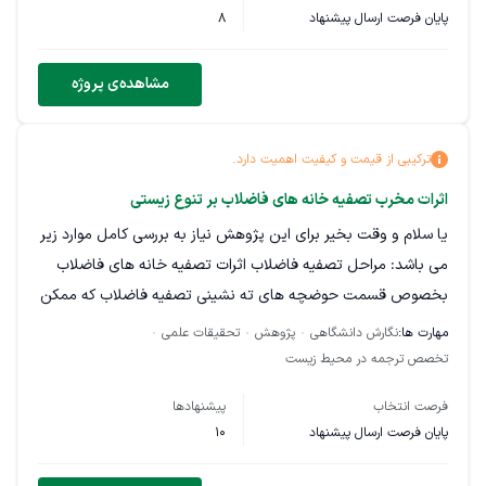
زیر است که می بایست برطرف گردد: مورد اول گفته شده مطالب
پایان فرصت ارسال پیشنهاد
8
کامل و جامع و کافی نیستند. مورد دوم گفته پراکنده گویی صورت
گرفته است. در واقع در این پروژه به شخصی احتیاج است که با
مشاهده‌ی پروژه
موضوع کاملا آشنا باشد و فایل پیوست را در راستای کامنت های
داده شده تکمیل نماید. لطفا حتما قبل از قبول پروژه فایل پیوست
را مطالعه بفرمایید. با تشکر
ترکیبی از قیمت و کیفیت اهمیت دارد.
اثرات مخرب تصفیه خانه های فاضلاب بر تنوع زیستی
یا سلام و وقت بخیر برای این پژوهش نیاز به بررسی کامل موارد زیر
می باشد: مراحل تصفیه فاضلاب اثرات تصفیه خانه های فاضلاب
بخصوص قسمت حوضچه های ته نشینی تصفیه فاضلاب که ممکن
است برای جانوران خصوصا پرندگان مانند آبگیر و یا یک دریاچه
مهارت ها:
نگارش دانشگاهی
پژوهش
تحقیقات علمی
عمل کنند ، بر زیست پرندگان و تنوع زیستی اطراف -به طور مثال
تخصص ترجمه در محیط زیست
حوضچه های ته نشینی فاضلاب در تصفیه خانه ها چه اثراتی بر
فرصت انتخاب
پیشنهادها
مهاجرت پرندگان و ... دارد؟ که بررسی موارد فوق ملزم به آشنایی
پایان فرصت ارسال پیشنهاد
10
کامل با روند تصفیه فاضلاب و مواد تشکیل دهنده حوضچه های ته
نشینی فاضلاب و همچنین آشنایی با محیط زیست جانوری می