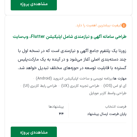
مشاهده‌ی پروژه
کیفیت بیشترین اهمیت را دارد.
طراحی سامانه آگهی و نیازمندی شامل اپلیکیشن Flutter، وب‌سایت
زورنا یک پلتفرم جامع آگهی و نیازمندی است که در نسخه اول با
چند دسته‌بندی اصلی آغاز می‌شود و در آینده به یک مارکت‌پلیس
گسترده با قابلیت توسعه در حوزه‌های مختلف تبدیل خواهد شد.
مهارت ها:
برنامه نویسی و ساخت اپلیکیشن اندروید (Android)
هدف، توسعه یک محصول اختصاصی، مقیاس‌پذیر و قابل توسعه
آی او اس (iOS)
طراحی تجربه کاربری (UX)
طراحی رابط کاربری (UI)
است؛ نه استفاده از اسکریپت‌های آماده.
طراحی واسط کاربر موبایل
محدوده پروژه (MVP) Backend اختصاصی REST API اپلیکیشن
فرصت انتخاب
پیشنهادها
Flutter (Android و iOS) وب‌سایت پنل مدیریت ثبت‌نام و احراز
پایان فرصت ارسال پیشنهاد
44
هویت کاربران ثبت، ویرایش و مدیریت آگهی جستجوی پیشرفته
دسته‌بندی و فیلتر مدیریت شهر و محله سیستم پرداخت اعلان
مشاهده‌ی پروژه
(Push Notification)