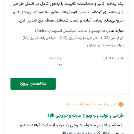
یک برنامه آنالیز و محاسبات کابینت را به‌طور کامل در اکسل طراحی
و پیاده‌سازی کرده‌ام. تمامی فرمول‌ها، منطق محاسبات، ورودی‌ها و
خروجی‌های برنامه آماده و تست شده‌اند. هدف من تبدیل این
برنامه به یک اپلیکیشن اندرویدی با همان عملکرد و دقت
مهارت ها:
برنامه نویسی و ساخت اپلیکیشن اندروید (Android)
محاسباتی است.
آی او اس (iOS)
طراحی تجربه کاربری (UX)
طراحی رابط کاربری (UI)
طراحی واسط کاربر موبایل
لوگو، آیکون و فایل اکسل آماده هستند و به فریلنسر تحویل داده
می‌شوند. انتظار دارم تمامی قابلیت‌های برنامه، رابط کاربری مناسب
فرصت انتخاب
پیشنهادها
49
برای موبایل، و امکان توسعه در آینده نیز در نظر گرفته شود.
مشاهده‌ی پروژه
ترکیبی از قیمت و کیفیت اهمیت دارد.
طراحی و تولید وب ویو از سایت و خروجی apk
با سلام و احترام میخوام خروجی وب ویو از سایت گرفته بشه و
خروجی apk بگیرم برای انتشار تو بازار