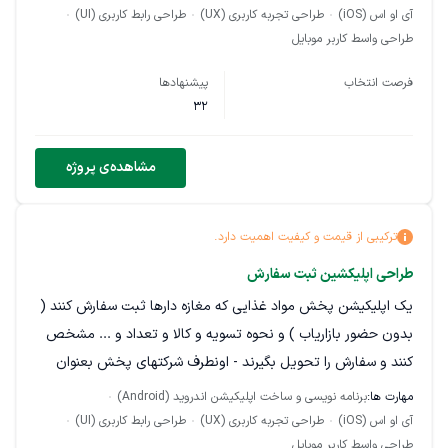
آی او اس (iOS)
طراحی تجربه کاربری (UX)
طراحی رابط کاربری (UI)
طراحی واسط کاربر موبایل
فرصت انتخاب
پیشنهادها
32
مشاهده‌ی پروژه
ترکیبی از قیمت و کیفیت اهمیت دارد.
طراحی اپلیکشین ثبت سفارش
یک اپلیکیشن پخش مواد غذایی که مغازه دارها ثبت سفارش کنند (
بدون حضور بازاریاب ) و نحوه تسویه و کالا و تعداد و ... مشخص
کنند و سفارش را تحویل بگیرند - اونطرف شرکتهای پخش بعنوان
کارفرما وارد اپلیکیشن میشنند درخواست مغازه دار ببینید تایید کنند
مهارت ها:
برنامه نویسی و ساخت اپلیکیشن اندروید (Android)
و مراحل تایید / بارگیری / حمل و.... زده بشه - این کلیات هست
آی او اس (iOS)
طراحی تجربه کاربری (UX)
طراحی رابط کاربری (UI)
طراحی واسط کاربر موبایل
منو های اعتبار سنجی میزان اعتبار نسیه / ارسال پیام پشتیبانی - کد