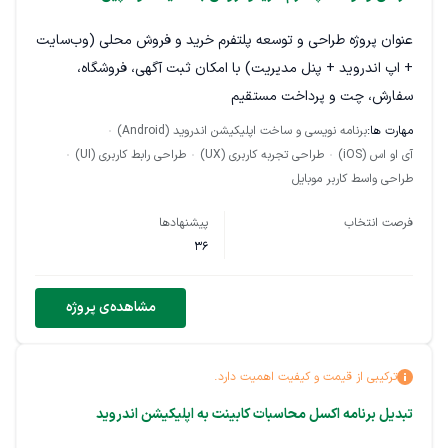
عنوان پروژه طراحی و توسعه پلتفرم خرید و فروش محلی (وب‌سایت
+ اپ اندروید + پنل مدیریت) با امکان ثبت آگهی، فروشگاه،
سفارش، چت و پرداخت مستقیم
مهارت ها:
برنامه نویسی و ساخت اپلیکیشن اندروید (Android)
شرح پروژه ما به دنبال تیم یا برنامه‌نویس حرفه‌ای برای طراحی و
آی او اس (iOS)
طراحی تجربه کاربری (UX)
طراحی رابط کاربری (UI)
توسعه یک پلتفرم خرید و فروش محلی هستیم که ابتدا برای مشهد
طراحی واسط کاربر موبایل
راه‌اندازی می‌شود و بعداً قابل توسعه به کل ایران باشد.
فرصت انتخاب
پیشنهادها
این پروژه شامل:
36
وب‌سایت واکنش‌گرا اپلیکیشن اندروید پنل مدیریت پنل فروشنده
API کامل طراحی UI/UX فارسی و راست‌چین هدف محصول
مشاهده‌ی پروژه
ثبت و نمایش کالا و خدمات فروشندگان حقیقی با احراز هویت
ثبت سفارش و پرداخت مستقیم به فروشنده ثبت تعهد ارسال
ترکیبی از قیمت و کیفیت اهمیت دارد.
توسط فروشنده رهگیری سفارش، شکایت، امتیازدهی و گزارش تخلف
تبدیل برنامه اکسل محاسبات کابینت به اپلیکیشن اندروید
ایجاد تخفیف‌ها و کمپین‌های فروش