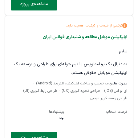
مشاهده‌ی پروژه
ترکیبی از قیمت و کیفیت اهمیت دارد.
اپلیکیشن موبایل مطالعه و شنیداری قوانین ایران
سلام
به دنبال یک برنامه‌نویس یا تیم حرفه‌ای برای طراحی و توسعه یک
اپلیکیشن موبایل حقوقی هستم.
مهارت ها:
برنامه نویسی و ساخت اپلیکیشن اندروید (Android)
هدف پروژه، ایجاد اپلیکیشنی است که کاربران بتوانند قوانین ایران را
آی او اس (iOS)
طراحی تجربه کاربری (UX)
طراحی رابط کاربری (UI)
به‌صورت متنی و صوتی مطالعه و گوش کنند. مخاطبان این
طراحی واسط کاربر موبایل
اپلیکیشن شامل دانشجویان حقوق، داوطلبان آزمون وکالت، وکلا و
علاقه‌مندان به قوانین هستند.
فرصت انتخاب
پیشنهادها
34
امکانات مورد نیاز در فاز اول:
توسعه اپلیکیشن برای هر دو سیستم‌عامل Android و iOS طراحی
مشاهده‌ی پروژه