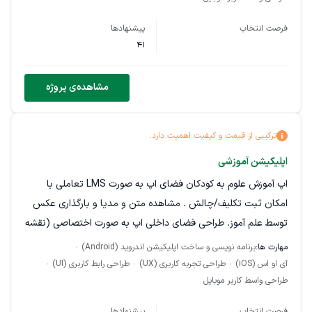
معرف - منو پاداش و تخفیف و... / اولویت همکاری با کسانی است
فرصت انتخاب
پیشنهادها
که نمونه کار دارند
41
مشاهده‌ی پروژه
ترکیبی از قیمت و کیفیت اهمیت دارد.
اپلیکیشن آموزشی
اپ آموزش علوم به کودکان فضای اپ به صورت LMS تعاملی با
امکان ثبت تکلیف/چالش . مشاهده متن و مدیا و بارگذاری عکس
توسط علم آموز. طراحی فضای داخلی اپ به صورت اختصاصی (نقشه
مسیر آموزش). امکان اتصال به سرور اختصاصی شرکت. ساختار ساده
مهارت ها:
برنامه نویسی و ساخت اپلیکیشن اندروید (Android)
و مناسب برای کودکان. سیستم افزودن، مدیریت و ویرایش دوره ها.
آی او اس (iOS)
طراحی تجربه کاربری (UX)
طراحی رابط کاربری (UI)
طراحی واسط کاربر موبایل
فرصت انتخاب
پیشنهادها