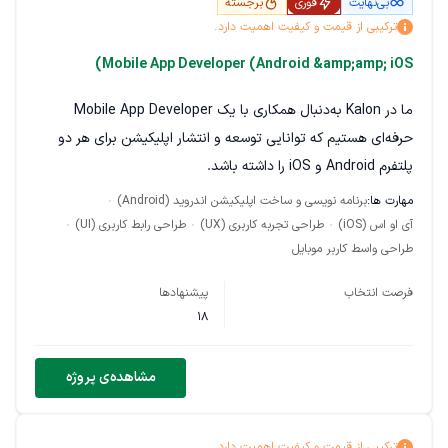
بی‌نهایت
فوری
برجسته
پیشنهادی زمان‌بندی اجرای پروژه هزینه پیشنهادی توضیح کوتاه
ترکیبی از قیمت و کیفیت اهمیت دارد.
درباره روش اجرای پروژه
Mobile App Developer (Android &amp;amp; iOS)
در صورت رضایت از کیفیت کار، ادامه توسعه فازهای بعدی پروژه نیز
به همین فرد یا تیم واگذار خواهد شد.
ما در Kalon به‌دنبال همکاری با یک Mobile App Developer
حرفه‌ای هستیم که توانایی توسعه و انتشار اپلیکیشن برای هر دو
پلتفرم Android و iOS را داشته باشد.
مهارت ها:
برنامه نویسی و ساخت اپلیکیشن اندروید (Android)
این همکاری برای توسعه و لانچ نسخه اول اپلیکیشن Kalon است و
آی او اس (iOS)
طراحی تجربه کاربری (UX)
طراحی رابط کاربری (UI)
برای ما مهم است که فرد موردنظر علاوه بر توان فنی، تجربه واقعی
طراحی واسط کاربر موبایل
در ساخت، نگهداری و انتشار اپلیکیشن در مارکت‌ها را نیز داشته
باشد.
فرصت انتخاب
پیشنهادها
18
مهارت‌ها و شرایط الزامی
مسلط به Flutter مسلط به Android Studio و Android SDK
مشاهده‌ی پروژه
مسلط به Xcode و iOS SDK داشتن حداقل یک اپلیکیشن فعال در
Google Play و Apple App Store که آخرین بروزرسانی آن مربوط
ترکیبی از قیمت و کیفیت اهمیت دارد.