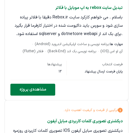
تحویل لطفاً در پیشنهاد خود اعلام کنید: فناوری‌های پیشنهادی
تبدیل سایت rebox به اپ موبایل با فلاتر
نمونه‌کارهای مشابه زمان اجرای MVP هزینه تقریبی مدت پشتیبانی
باسلام . می خواهم کارکرد سایت Rebox.ir دقیقا با فلاتر پیاده
سازی شود و سورس باید داکیومت شده در اختیار کارفرما قرار بگیرد
.برای بک اند از dotnetcore webapi و sqlserver استفاده شود.
ریز امکانات پس از انتخاب پیمانکار ارائه می شود و پیمانکار طبق
مهارت ها:
برنامه نویسی و ساخت اپلیکیشن اندروید (Android)
لیست زمانبندی که ارائه می کند کار را تحویل می دهد. داشتن نمونه
آی او اس (iOS)
برنامه نویسی بک اند (Back-End)
فلاتر (Flutter)
کار الزامی می باشد.
فرصت انتخاب
پیشنهادها
پایان فرصت ارسال پیشنهاد
12
مشاهده‌ی پروژه
ترکیبی از قیمت و کیفیت اهمیت دارد.
دیکشنری تصویری کلمات کاربردی مبایل آیفون
دیکشنری تصویری مبایل آیفون IOS تصویری کلمات کاربردی روزمره