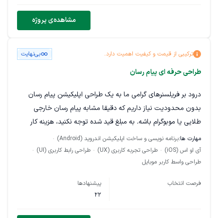
تعداد بازیها زیاده ولی خب بیس کلی شبیه نمونه ای هست که
مشاهده‌ی پروژه
گذاشتم همکاری بلند مدت مد نظر هست
ترکیبی از قیمت و کیفیت اهمیت دارد.
بی‌نهایت
طراحی حرفه ای پیام رسان
درود بر فریلسنرهای گرامی ما به یک طراحی اپلیکیشن پیام رسان
بدون محدودیت نیاز داریم که دقیقا مشابه پیام رسان خارجی
طلایی یا موبوگرام باشه. به مبلغ قید شده توجه نکنید، هزینه کار
توافقی هست.
مهارت ها:
برنامه نویسی و ساخت اپلیکیشن اندروید (Android)
آی او اس (iOS)
طراحی تجربه کاربری (UX)
طراحی رابط کاربری (UI)
لطفا هزینه و زمان انجام این کار رو حتما در پیشنهادتون قید کنید.
طراحی واسط کاربر موبایل
داشتن نمونه کار امتیاز محسوب میشه
فرصت انتخاب
پیشنهادها
22