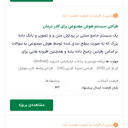
دسته‌بندی‌های جدید سیستم سکه و کیف پول سطح کاربری چت
ترکیبی از قیمت و کیفیت اهمیت دارد.
هوش مصنوعی نسخه چندزبانه پرداخت بین‌المللی انتشار داخلی در
طراحی سیستم هوش مصنوعی برای کادر درمان
کافه بازار و مایکت انتشار جهانی در Google Play و App Store
یک سیستم جامع مبتنی بر پردازش متن و و تصویر و بانک داده
توجه: معماری پروژه باید به‌گونه‌ای طراحی شود که در آینده امکان
بزرگ که به صورت سطح بندی شده توسط هوش مصنوعی به سوالات
افزودن امکانات بدون نیاز به بازنویسی هسته سیستم وجود داشته
بر اساس رفرنس پاسخ داده بشه و همچنین افزونه هایی برای
باشد.
گسترش پاسخ و دریافتش به شکلهای مختلف ( بسیار مورد نیاز و با
مهارت ها:
برنامه نویسی و ساخت اپلیکیشن اندروید (Android)
جزیییات که فقط میتونم به صورت شفاهی بیانشون کنم )
فناوری‌های پیشنهادی Flutter ASP.NET Core یا Laravel
آی او اس (iOS)
طراحی تجربه کاربری (UX)
طراحی واسط کاربر موبایل
PostgreSQL یا SQL Server Git Clean Architecture
فرصت انتخاب
پیشنهادها
(در صورت پیشنهاد فناوری دیگر، دلیل انتخاب و مزایای آن را توضیح
پایان فرصت ارسال پیشنهاد
43
دهید.)
مشاهده‌ی پروژه
شرایط همکاری ارائه سورس کامل و بدون رمزگذاری انتقال مالکیت
کامل سورس، دیتابیس و مستندات به کارفرما استفاده از Git در طول
پروژه ارائه مستندات فنی امکان توسعه توسط هر تیم دیگری پس از
ترکیبی از قیمت و کیفیت اهمیت دارد.