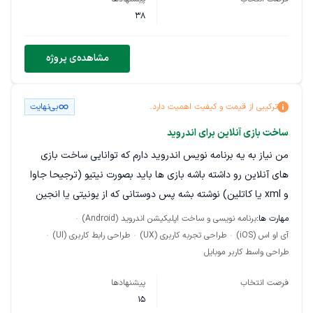
38
مشاهده‌ی پروژه
ترکیبی از قیمت و کیفیت اهمیت دارد.
بی‌نهایت
ساخت بازی آنلاین برای اندروید
من نیاز به یه برنامه نویس اندروید دارم که توانایی ساخت بازی
های آنلاین رو داشته باشه بازی ها باید بصورت نیتیو (ترجیحا جاوا
و xml یا کاتلین) نوشته بشه پس دوستانی که از یونیتی یا انجین
های دیگه استفاده میکنن لطفا پیشنهاد ندن سرور بازی ها هم
مهارت ها:
برنامه نویسی و ساخت اپلیکیشن اندروید (Android)
node js و socket.io باید باشه به دلیل اینکه میخوام کارها سریع
آی او اس (iOS)
طراحی تجربه کاربری (UX)
طراحی رابط کاربری (UI)
طراحی واسط کاربر موبایل
پیش بره نیاز دارم حتما از هوش مصنوعی استفاده بشه نمونه بازی
که مد نظرمه این شکلی هست :
فرصت انتخاب
پیشنهادها
https://cafebazaar.ir/app/Hadiware.Dots_Boxes
دوستانی
15
که صفر تا صد پروژه رو میتونن پیش ببرن میتونن پیشنهاد بزارن