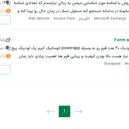
14
پی
وش با شناسه مورد شناسایی میشن به رباتی نیازمندم که تعدادی شناسه
ترکی
مورد رو از ستون های فایل اکسل بخونه در سامانه جستجو کنه مسئول تسک در زمان حال رو پیدا کنه و
Microsoft Exchange
د عبارت بسته شده رو برگردونه
الگوریتم
Access Point
Web Services
Form a
پایا
0
پیش
سلام در این پروژه ما می‌خواهیم نزدیک 20 عدد فرم رو به وسیله powerapp اتوماتیک کنیم یک لودینگ پیج
ترکی
بزای شروع با کتگوری های مختلف نیاز هست بالا بودن کیفیت و زیبایی فرم هذ اهمیت زیادی دارد زمان
Mi
Sharepoint
 که سرشون شلوغه یا کار دیگری دارند که باید ظرف چند روز آینده
1