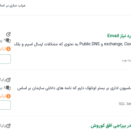
مرتب سازی بر اس
 Email
9
پی
بررسی مشکلات موجود در exchange, Cisco ESA و Public DNS به نحوی که مشکلات ارسال اسپم و بلک
ترکی
یت وب
پایا
8
پی
باسلام نیاز به پیاده سازی یک اتوماسیون اداری بر بستر اوتلوک دارم که نامه های داخلی سازمان بر اساس
ترکی
SQL Ser
ر بیزاجی افق کوروش
پایا