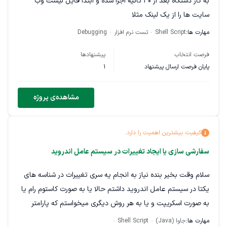
به کار دستگاه بعد از 30 ثانیه اجرا شده و ابتدا فایل لیست وب
سایت ها را از یک لینک مثلا
ADIKHAN/blob/6bbf50414a6bc91f5964d1d5770dc1757f1f286f/List
(
مهارت ها:
Shell Script
تست نرم افزار
Debugging
بخواند و تمامی سایت های داخل ایست را جوری در فایلی به اسم
فرصت انتخاب
پیشنهادها
passwall2 ویرایش کند که شکل کلی فایل بهم نخورد یعنی
پایان فرصت ارسال پیشنهاد
1
اطلاعات لیست در خط بعد از "option domain_list '" یا خط 5
نوشته شده و تا قبل از config shunt_rules 'Direct تمام شود.
مشاهده‌ی پروژه
بعد از آخرین ایتم هم ' قرار داده و بعد سطر خالی و بقیه ایتم های
لیست دست نخورده بمانند. فایل پسوال 2 در مسیر
"/etc/config/passwall2" قرار دارد. در پایان و بعد از ادیت موفق
کیفیت بیشترین اهمیت را دارد.
فایل جدید جایگزین فایل قبلی شده و سرویس پسوال 2 ریستارت
سفارشی سازی یا ایجاد تغییرات در سیستم عامل اندروید
گردد.
سلام وقت بخیر بنده نیاز به انجام یه سری تغییرات در شناسه های
نمونه فایل paswall2 درست ادیت شده قرار داده شده است.
یکتا در سیستم عامل اندروید داشتم حالا یا به صورت کاستوم رام یا
N/blob/fd084dab2b14c4399110b7f4e5d515aab174c246/passwall2
به صورت اسکریپت و یا به هر روش دیگری میخواستم که پارامتر
های زیر رو بتونم تغییر بدم . و با هر بار خاموش روشن کردن
مهارت ها:
جاوا (Java)
Shell Script