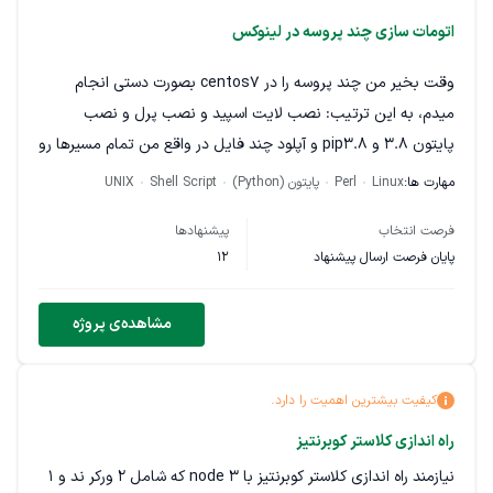
اتومات سازی چند پروسه در لینوکس
وقت بخیر من چند پروسه را در centos7 بصورت دستی انجام
میدم، به این ترتیب: نصب لایت اسپید و نصب پرل و نصب
پایتون 3.8 و pip3.8 و آپلود چند فایل در واقع من تمام مسیرها رو
توی فایل text بهتون میدم، شما زحمت بکشید برات بصورت یک
مهارت ها:
Linux
Perl
پایتون (Python)
Shell Script
UNIX
اسکریپت در بیارید که پشت سر هم خودش انجام بده
فرصت انتخاب
پیشنهادها
تشکر
پایان فرصت ارسال پیشنهاد
12
مشاهده‌ی پروژه
کیفیت بیشترین اهمیت را دارد.
راه اندازی کلاستر کوبرنتیز
نیازمند راه اندازی کلاستر کوبرنتیز با ۳ node که شامل ۲ ورکر ند و ۱