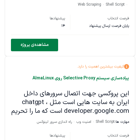
Web Scraping
Shell Script
فرصت انتخاب
پیشنهادها
پایان فرصت ارسال پیشنهاد
14
مشاهده‌ی پروژه
کیفیت بیشترین اهمیت را دارد.
پیاده‌سازی سیستم Selective Proxy روی AlmaLinux
این پروکسی جهت اتصال سرورهای داخل
ایران به سایت هایی است مثل chatgpt ،
developer.google.com است که ما را تحریم
کرده اگر دقت کنید نوشتیم که یک سری دامنه
مهارت ها:
Shell Script
امنیت وب
راه اندازی سرور لینوکس
خاص فقط باید از پروکسی عبور کنند و بقیه
از مسیر سرور عبور میکنند
فرصت انتخاب
پیشنهادها