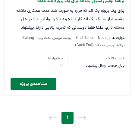
برنامه نویس سنیور بک اند برای یک پروژه بلند مدت
برای یک پروژه بک اند که قراره به صورت بلند مدت همکاری داشته
باشیم نیاز به یک بک اند کار با تجربه بالا و توانایی بالا در حل
مسئله دارم. لطفا فقط دوستانی که تجربه بالایی دارند پیشنهاد
ارسال کنند.حتما نمونه کارهاتون رو بفرستید تا اطلاعات تکمیلی
مهارت ها:
Node.js
Shell Script
برنامه نویسی تحت وب
Golang
درباره پروژه در چت براتون ارسال بشه. نیاز به تسلط به موارد پایین
برنامه نویسی بک اند (Back-End)
هست: تسلط بسیار بالا به Go Bash Linux Node.js Python
فرصت انتخاب
پیشنهادها
پایان فرصت ارسال پیشنهاد
11
مشاهده‌ی پروژه
1