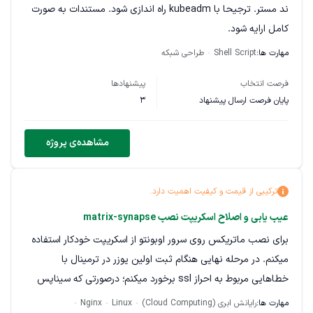
ند مستر. ترجیحا با kubeadm راه اندازی شود. مستندات به صورت
کامل ارايه شود.
مهارت ها:
Shell Script
طراحی شبکه
فرصت انتخاب
پیشنهادها
پایان فرصت ارسال پیشنهاد
3
مشاهده‌ی پروژه
ترکیبی از قیمت و کیفیت اهمیت دارد.
عیب یابی و اصلاح اسکریپت نصب matrix-synapse
برای نصب ماتریکس روی سرور اوبونتو از اسکریپت خودکار استفاده
میکنم. در مرحله نهایی هنگام ثبت اولین یوزر در ترمینال با
خطاهایی مربوط به احراز ssl برخورد میکنم؛ درصورتی که سیناپس
ران شده، tls در دامنه ها و ساب دامنه های موردنظر برقراره، و تست
مهارت ها:
رایانش ابری (Cloud Computing)
Linux
Nginx