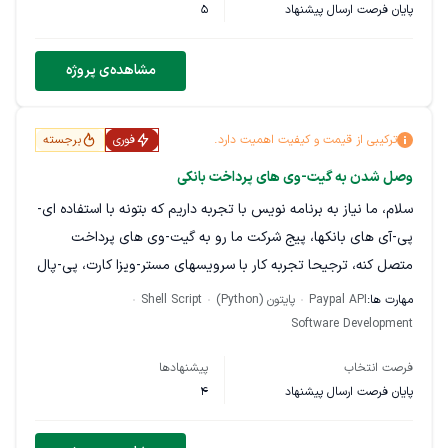
پایان فرصت ارسال پیشنهاد
5
نیاز دارم روی سرورهایی با سیستم‌عامل AlmaLinux 8 و 9 یک
سیستم پروکسی انتخابی (Selective Proxy / Smart Routing)
مشاهده‌ی پروژه
پیاده‌سازی بشه.
منظور از Selective Proxy اینه که:
ترکیبی از قیمت و کیفیت اهمیت دارد.
فوری
برجسته
فقط برخی دامنه‌ها یا IPها که من مشخص می‌کنم (با امکان
وصل شدن به گیت-وی های پرداخت بانکی
wildcard) از طریق یک upstream proxy (HTTPS یا HTTP)
سلام، ما نیاز به برنامه نویس با تجربه داریم که بتونه با استفاده ای-
عبور کنن.
پی-آی های بانکها، پیج شرکت ما رو به گیت-وی های پرداخت
متصل کنه، ترجیحا تجربه کار با سرویسهای مستر-ویزا کارت، پی-پال
بقیه‌ی ترافیک سرور مستقیم (bypass) به اینترنت بره.
و از این دست رو هم داشته باشه.
مهارت ها:
Paypal API
پایتون (Python)
Shell Script
این سیستم باید با کنترل‌پنل‌های cPanel و DirectAdmin سازگار
Software Development
باشه (بدون اختلال در وب‌سرور و سرویس‌های هاستینگ).
فرصت انتخاب
پیشنهادها
نیازمندی‌های اصلی:
پایان فرصت ارسال پیشنهاد
4
پشتیبانی از AlmaLinux 8 و 9