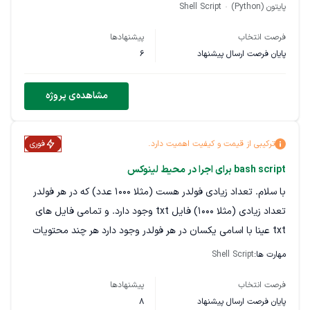
فدرال سایت ماتریکس روی دامنه پاس میشه (بنظر میاد یوزر
پایتون (Python)
Shell Script
ساخته نمیشه). آدرس صفحه گیتهاب اسکریپت استفاده شده به
فرصت انتخاب
پیشنهادها
همراه خطاهای دریافتی در قالب فایل TXT پیوست خواهد شد.
پایان فرصت ارسال پیشنهاد
6
مشاهده‌ی پروژه
ترکیبی از قیمت و کیفیت اهمیت دارد.
فوری
bash script برای اجرا در محیط لینوکس
با سلام. تعداد زیادی فولدر هست (مثلا 1000 عدد) که در هر فولدر
تعداد زیادی (مثلا 1000) فایل txt وجود دارد. و تمامی فایل های
txt عینا با اسامی یکسان در هر فولدر وجود دارد هر چند محتویات
فایل ها تفاوت دارد اما تعداد فایل های txt و اسامی عینا یکسان
مهارت ها:
Shell Script
می باشند. در محیط عامل لینوکس کار میکنم و نیاز به یک bash
فرصت انتخاب
پیشنهادها
script دارم که وارد هر فولدر بشه و فایل txt رو باز کنه و قسمت
پایان فرصت ارسال پیشنهاد
8
خاصی از متن داخلش که بین دو عبارت مشخص هست رو کپی و در