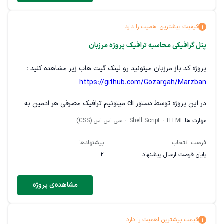
کیفیت بیشترین اهمیت را دارد.
پنل گرافیکی محاسبه ترافیک پروژه مرزبان
پروژه کد باز مرزبان میتونید رو لینک گیت هاب زیر مشاهده کنید :
https://github.com/Gozargah/Marzban
در این پروژه توسط دستور cli میتونیم ترافیک مصرفی هر ادمین به
تفکیک مشاهده کنیم میخوام این مورد از طریق api با هر روشی بهتر
مهارت ها:
HTML
Shell Script
سی اس اس (CSS)
به یه پنل جداگانه ای متصل بشه و ادمین ها بتونن در لحظه
فرصت انتخاب
پیشنهادها
ترافیک مصرفی مشاهده کنن
پایان فرصت ارسال پیشنهاد
2
مشاهده‌ی پروژه
قیمت بیشترین اهمیت را دارد.