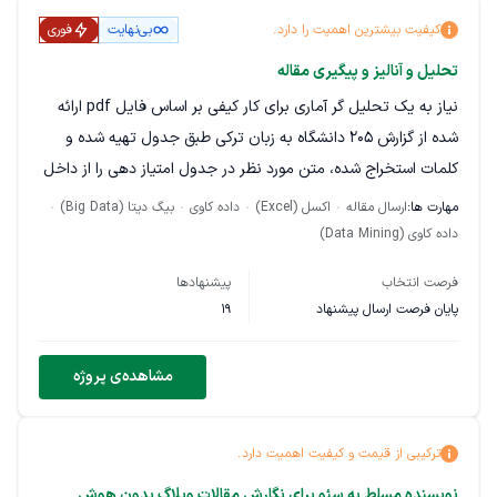
کیفیت بیشترین اهمیت را دارد.
بی‌نهایت
فوری
تحلیل و آنالیز و پیگیری مقاله
نیاز به یک تحلیل گر آماری برای کار کیفی بر اساس فایل pdf ارائه
شده از گزارش 205 دانشگاه به زبان ترکی طبق جدول تهیه شده و
کلمات استخراج شده، متن مورد نظر در جدول امتیاز دهی را از داخل
متن پیدا کند و به آن شاخص امتیاز 1 تا 5 بدهد
مهارت ها:
ارسال مقاله
اکسل (Excel)
داده کاوی
بیگ دیتا (Big Data)
داده کاوی (Data Mining)
فرصت انتخاب
پیشنهادها
پایان فرصت ارسال پیشنهاد
19
مشاهده‌ی پروژه
ترکیبی از قیمت و کیفیت اهمیت دارد.
نویسنده مسلط به سئو برای نگارش مقالات وبلاگ بدون هوش