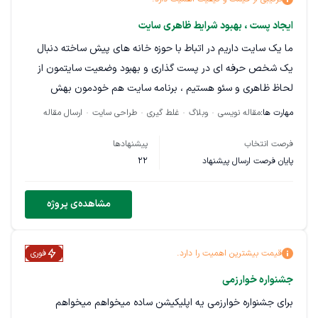
تحقیق و تولید محتوا در حوزه‌های مالی و انتقال پول دقت بالا،
ایجاد پست ، بهبود شرایط ظاهری سایت
مسئولیت‌پذیری و پایبندی به زمان‌بندی توانایی ارائه محتوای
ما یک سایت داریم در اتباط با حوزه خانه های پیش ساخته دنبال
حرفه‌ای، خوانا و مناسب برای انتشار در سایت در صورت تمایل به
یک شخص حرفه ای در پست گذاری و بهبود وضعیت سایتمون از
همکاری، لطفاً نمونه کارهای مرتبط خود را ارسال فرمایید.
لحاظ ظاهری و سئو هستیم ، برنامه سایت هم خودمون بهش
میدیم
مهارت ها:
مقاله نویسی
وبلاگ
غلط گیری
طراحی سایت
ارسال مقاله
فرصت انتخاب
پیشنهادها
پایان فرصت ارسال پیشنهاد
22
مشاهده‌ی پروژه
قیمت بیشترین اهمیت را دارد.
فوری
جشنواره خوارزمی
برای جشنواره خوارزمی یه اپلیکیشن ساده میخواهم میخواهم