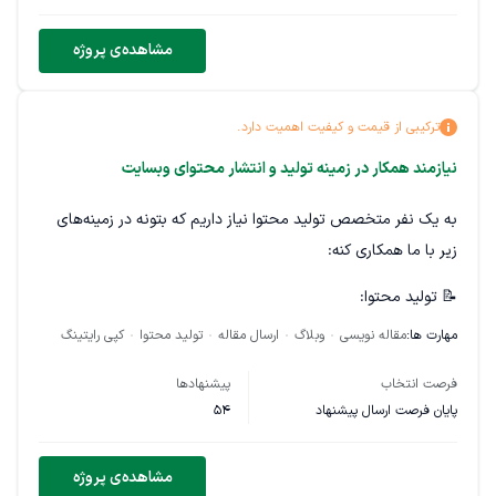
سئو و بهینه‌سازی محتوا
مشاهده‌ی پروژه
لطفاً در پیشنهاد خود نمونه‌کارهای مرتبط با ثبت شرکت، خدمات
مالی یا بیزینس را ارسال نمایید.
ترکیبی از قیمت و کیفیت اهمیت دارد.
نیازمند همکار در زمینه تولید و انتشار محتوای وبسایت
به یک نفر متخصص تولید محتوا نیاز داریم که بتونه در زمینه‌های
زیر با ما همکاری کنه:
📝 تولید محتوا:
مهارت ها:
مقاله نویسی
وبلاگ
ارسال مقاله
تولید محتوا
کپی رایتینگ
نگارش حداقل ۱۵ تا ۲۵ مقاله در ماه در حوزه لوازم آرایشی (سئو
فرندلی)
فرصت انتخاب
پیشنهادها
پایان فرصت ارسال پیشنهاد
54
نوشتن توضیحات محصولات سئو شده (۳ تا ۵ محصول در ماه، با
احتمال تغییر)
مشاهده‌ی پروژه