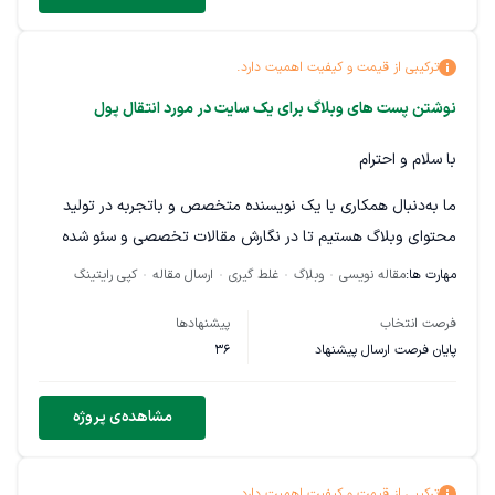
ترکیبی از قیمت و کیفیت اهمیت دارد.
نوشتن پست های وبلاگ برای یک سایت در مورد انتقال پول
با سلام و احترام
ما به‌دنبال همکاری با یک نویسنده متخصص و باتجربه در تولید
محتوای وبلاگ هستیم تا در نگارش مقالات تخصصی و سئو شده
برای وب‌سایت ما همراه‌مان باشد.
مهارت ها:
مقاله نویسی
وبلاگ
غلط گیری
ارسال مقاله
کپی رایتینگ
حوزه فعالیت وب‌سایت ما در زمینه خدمات مالی و انتقال پول
فرصت انتخاب
پیشنهادها
است؛ بنابراین محتوای موردنظر باید علاوه بر نگارش روان و
پایان فرصت ارسال پیشنهاد
36
حرفه‌ای، از نظر دقت، ساختار، تخصص و اصول سئو نیز در سطح
بالایی تهیه شود.
مشاهده‌ی پروژه
شرایط موردنیاز: تسلط به نویسندگی وبلاگ و تولید محتوای
تخصصی آشنایی با اصول سئو و نگارش مقالات سئو شده توانایی
ترکیبی از قیمت و کیفیت اهمیت دارد.