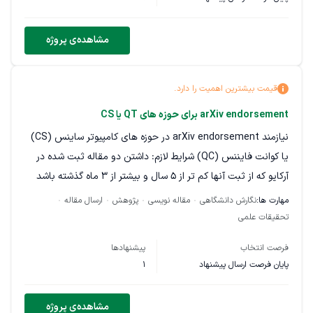
شرایط:
مشاهده‌ی پروژه
محتوای کاملاً اختصاصی و یونیک
رعایت اصول سئو داخلی
قیمت بیشترین اهمیت را دارد.
استفاده صحیح از تیترهای H2 و H3
دارای مقدمه و جمع‌بندی
arXiv endorsement برای حوزه های QT یا CS
لحن روان و حرفه‌ای
نیازمند arXiv endorsement در حوزه های کامپیوتر ساینس (CS)
عدم استفاده از محتوای کپی یا بازنویسی سطحی
یا کوانت فایننس (QC) شرایط لازم: داشتن دو مقاله ثبت شده در
امکان استفاده از ابزارهای هوش مصنوعی وجود دارد اما
آرکایو که از ثبت آنها کم تر از 5 سال و بیشتر از 3 ماه گذشته باشد
خروجی نهایی باید ویرایش و بازبینی شده باشد.
فقط لازمه یک کد رو در قسمت مشخصی از سایت وارد کنید تا این
مهارت ها:
نگارش دانشگاهی
مقاله نویسی
پژوهش
ارسال مقاله
تایید انجام بشه. اگر برای هر یک از این دو حوزه واجد شرایط
تحقیقات علمی
در پیشنهاد خود نمونه کار مرتبط ارسال نمایید.
هستین علام کنین.
فرصت انتخاب
پیشنهادها
پایان فرصت ارسال پیشنهاد
1
مشاهده‌ی پروژه