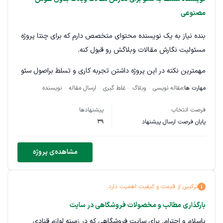
مصنوعی
بنده نیاز به یک نویسنده محتوای متخصص دارم که برای چنتا پروژه
مسئولیت نگارش مقالات وبلاگش رو قبول کنه.
مهمترین نکته در این پروژه داشتن تجربه کاری و تسلط براصول سئو
و مهمتر از همه استفاده نکردن از هوش مصنوعیه. میخام همه
مهارت ها:
مقاله نویسی
وبلاگ
غلط گیری
ارسال مقاله
نویسنده
مقالات بطور یونیک توسط ذهن و قلم خود نویسنده نوشته بشن.
فرصت انتخاب
پیشنهادها
لطفا کسانی پیام بدن که درکارشون صادقند و حلال خور هستند و
پایان فرصت ارسال پیشنهاد
39
بدونید که بنده با توجه به تجربه کاملا متوجه متون هوش مصنوعی
میشم لطفا درصورتی که میتونید همکاری بلند مدت و با هزینه خوب
مشاهده‌ی پروژه
اما کار بسیار باکیفیت انجام بدید پیام بدید.
ترکیبی از قیمت و کیفیت اهمیت دارد.
بارگذاری مطالب و مخصولات فروشگاهی در سایت
باسلام و احترام. برای سایت فروشگاهی که در زمینه لوازم قنادی