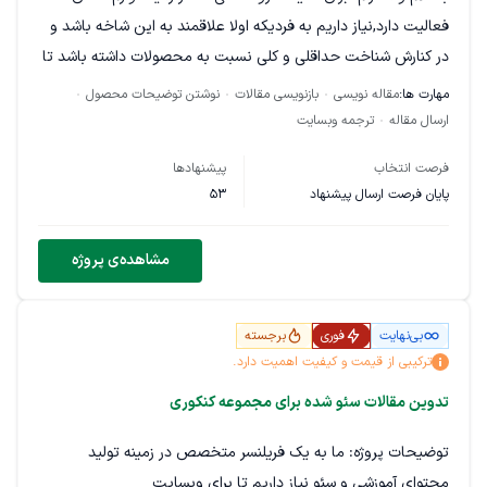
فعالیت دارد,نیاز داریم به فردیکه اولا علاقمند به این شاخه باشد و
در کنارش شناخت حداقلی و کلی نسبت به محصولات داشته باشد تا
بتونه به بهترین شکل جهت بارگذاری محصولات و مقاله نویسی و
مهارت ها:
مقاله نویسی
بازنویسی مقالات
نوشتن توضیحات محصول
تولید محتوا و سئو فعالیت کند.اگر طرفین از یکدیگر راضی باشند این
ارسال مقاله
ترجمه وبسایت
پروژه دائم و ادامه دار است.
فرصت انتخاب
پیشنهادها
پایان فرصت ارسال پیشنهاد
53
مشاهده‌ی پروژه
بی‌نهایت
فوری
برجسته
ترکیبی از قیمت و کیفیت اهمیت دارد.
تدوین مقالات سئو شده برای مجموعه کنکوری
توضیحات پروژه: ما به یک فریلنسر متخصص در زمینه تولید
محتوای آموزشی و سئو نیاز داریم تا برای وبسایت