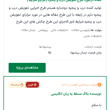
مقاله درمورد طرح تعویض درب و پنجره (مزایاو شرایط)
توانایی نوشتن متن روان، جذاب و کاربرپسند
تولید کننده درب و پنجره دوجداره هستم طرح اجرایی تعویض درب و
آشنایی با سیستم‌های مدیریت محتوا (وردپرس/ویرگول)
پنجره دارم در رابطه با این طرح مقاله هایی در مورد مزایای تعویض
تجربه در لینک‌سازی و فعالیت در فروم‌ها
درب و پنجره شرایط لازم الاجرای این طرح چالش های این طرح
پیشنهاد های بهتر در مورد این طرح میزان سود مشتریان از استفاده
مهارت ها:
بازنویسی مقالات
تحقیقات مالی
پژوهش
ارسال مقاله
نوع همکاری: پروژه‌ای یا مستمر (قابل توافق)
از این طرح
تحقیقات علمی
فرصت انتخاب
پیشنهادها
پایان فرصت ارسال پیشنهاد
95
مشاهده‌ی پروژه
کیفیت بیشترین اهمیت را دارد.
فوری
برجسته
نویسنده بلاگ مسلط به زبان انگلیسی
با سلام