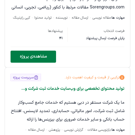
Sorengroups.com مقالات مرتبط با کنکور (ریاضی، تجربی، انسانی
و موضوعات عمومی مشاوره‌ای کنکور) تولید کند. مقالاتی مثل
مهارت ها:
مقاله نویسی
ارسال مقاله
نویسنده
تولید محتوا
کپی رایتینگ
بهترین مشاور کنکور ، بهترین منابع هر گروه ، معرفی رشته ها و غیره
فرصت انتخاب
پیشنهادها
در حال حاضر در وبسایت موجوده و نمونه مناسبی برای بررسی
پایان فرصت ارسال پیشنهاد
41
خواسته ی ما خواهد بود.
ویژگی‌های مقالات: • موضوعات مرتبط با نیاز دانش‌آموزان کنکوری
مشاهده‌ی پروژه
(روش مطالعه، برنامه‌ریزی، معرفی منابع، تحلیل دروس و
تکنیک‌های تست‌زنی). • سئو شده و کاملاً بهینه برای موتورهای
ترکیبی از قیمت و کیفیت اهمیت دارد.
سرپرست پروژه
جستجو (انتخاب و استفاده اصولی از کلمات کلیدی). • طول هر
مقاله: حدود ۱۵۰۰ تا ۲۰۰۰ کلمه. • لحن و سبک نوشتار مشابه مقالات
تولید محتوای تخصصی برای وب‌سایت خدمات ثبت شرکت و...
موجود در سایت (ترکیبی از رسمی و صمیمی، کاربردی و قابل فهم
ما یک شرکت مستقر در دبی هستیم که خدمات جامع کسب‌وکار
برای دانش‌آموز). • یونیک و بدون کپی (تولید محتوای اختصاصی). •
شامل ثبت شرکت، امور مالیاتی، حسابداری، تمدید لایسنس، افتتاح
رعایت ساختار مقاله شامل: عنوان جذاب، تیترهای H2 و H3،
حساب بانکی و سایر خدمات ضروری برای بیزینس‌ها را ارائه
پاراگراف‌های کوتاه، نکات بولت‌وار، و در صورت نیاز مثال یا جدول.
می‌دهیم. در حال حاضر به دنبال یک نویسنده حرفه‌ای برای تولید
مهارت ها:
بازنویسی مقالات
گزارش نویسی
پژوهش
ارسال مقاله
انتظار داریم فریلنسر: • تجربه قبلی در تولید محتوای آموزشی یا