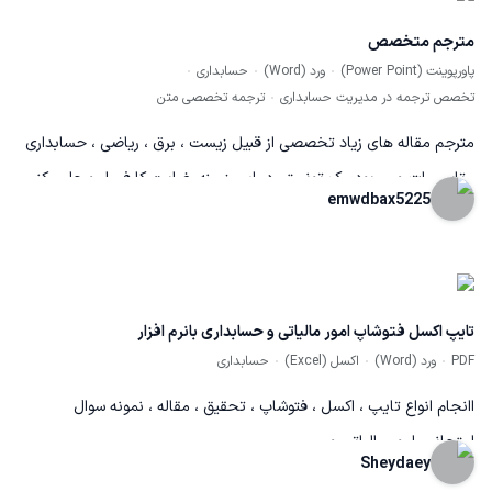
مترجم متخصص
پاورپوینت (Power Point)
ورد (Word)
حسابداری
تخصص ترجمه در مدیریت حسابداری
ترجمه تخصصی متن
مترجم مقاله های زیاد تخصصی از قبیل زیست ، برق ، ریاضی ، حسابداری
، تاسیسات و ... بودم ک تونستم در این زمینه رضایت کارفرما رو جلب کنم.
emwdbax5225
تایپ اکسل فتوشاپ امور مالیاتی و حسابداری بانرم افزار
PDF
ورد (Word)
اکسل (Excel)
حسابداری
اانجام انواع تایپ ، اکسل ، فتوشاپ ، تحقیق ، مقاله ، نمونه سوال
امتحانی، امور مالیاتی و ...
Sheydaey