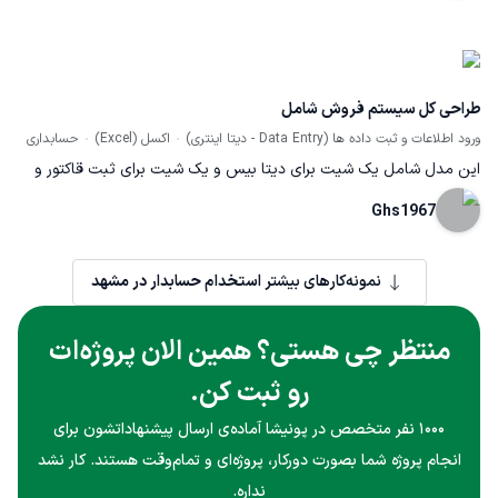
طراحی کل سیستم فروش شامل
ورود اطلاعات و ثبت داده ها (Data Entry - دیتا اینتری)
اکسل (Excel)
حسابداری
این مدل شامل یک شیت برای دیتا بیس و یک شیت برای ثبت قاکتور و
شیت نهایی که خود فاکتور با لوگو شرکت قابل پرینت میباشد. کلیه عملیات
Ghs1967
مدل سازی بدون استفاده از VBA کد و تنها با بهره گیری از فرمول های
ترکیبی در اکسل ساخته شده است.
نمونه‌کارهای بیشتر
استخدام حسابدار در مشهد
منتظر چی هستی؟ همین الان پروژه‌ات
رو ثبت کن.
۱۰۰۰ نفر متخصص در پونیشا آماده‌ی ارسال پیشنهاداتشون برای
انجام پروژه شما بصورت دورکار، پروژه‌ای و تمام‌وقت هستند. کار نشد
نداره.