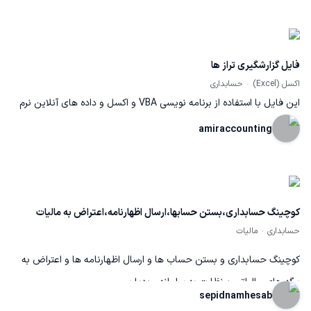
فایل گزارشگیری تراز ها
اکسل (Excel)
حسابداری
این فایل با استفاده از برنامه نویسی VBA و اکسل و داده های آنلاین نرم
افزار های مالی تولید شده
amiraccounting
کوچینگ حسابداری،بستن حسابها،ارسال اظهارنامه،اعتراض به مالیات
حسابداری
مالیات
کوچینگ حسابداری و بستن حساب ها و ارسال اظهارنامه ها و اعتراض به
برگه های مالیاتی و نظارت به سامانه مودیان
sepidnamhesab