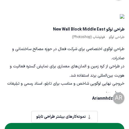
حفظ هماهنگی رنگ، تایپوگرافی و سبک بصری انجام شده است. تمرکز اصلی
بر افزایش جذابیت برند، ایجاد هویت متمایز و ارائه محتوایی حرفه‌ای برای
حضور مؤثر در فضای دیجیتال و شبکه‌های اجتماعی بوده است
طراحی لوگو New Wall Block Middle East
طراحی لوگو
فوتوشاپ (Photoshop)
طراحی لوگوی اختصاصی برای شرکت فعال در حوزه مصالح ساختمانی و
صادرات.
در طراحی از کره زمین و المان‌های معماری برای نمایش گستره فعالیت و
هویت بین‌المللی برند استفاده شد.
خروجی نهایی لوگویی شاخص و مناسب برای تابلو، اسناد رسمی و تبلیغات
محیطی بود.
AR
Arianmhdz
نمونه‌کارهای بیشتر
طراحی تابلو