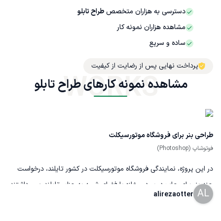
دسترسی به هزاران متخصص
طراح تابلو
مشاهده هزاران نمونه کار
ساده و سریع
پرداخت نهایی پس از رضایت از کیفیت
WORKS
مشاهده نمونه کارهای طراح تابلو
طراحی بنر برای فروشگاه موتورسیکلت
فوتوشاپ (Photoshop)
در این پروژه، نمایندگی فروشگاه موتورسیکلت در کشور تایلند، درخواست
چند بنر برای چاپ در سردر مغازه با فضای شبیه به جزایر تایلند و ... داشتند
AL
alirezaotter
که با طراحی و فتومونتاژ دقیق به نتیجه نهایی و مورد نظرشون رسیدند.