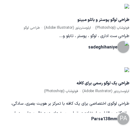
طراحی لوگو پوستر و باتلو مبینو
فوتوشاپ (Photoshop)
ایلوستریتور (Adobe Illustrator)
طراحی لوگو
طراحی ست اداری ، لوگو ، پوستر ، تابلو و...
sadeghihaniye
طراحی یک لوگو رسمی برای کافه
ایلوستریتور (Adobe Illustrator)
فوتوشاپ (Photoshop)
طراحی لوگوی اختصاصی برای یک کافه با تمرکز بر هویت بصری، سادگی،
ماندگاری و قابلیت استفاده در تمامی بسترهای دیجیتال و چاپی. در این
PA
Parsa138mm
پروژه تلاش شده است تا با استفاده از ترکیب مناسب رنگ‌ها، تایپوگرافی و
المان‌های مرتبط با فضای کافه، لوگویی حرفه‌ای و منحصربه‌فرد خلق شود که