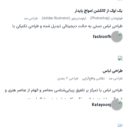
یک لوک از کالکشن امواج پایدار
فوتوشاپ (Photoshop)
ایلوستریتور (Adobe Illustrator)
طراحی مد
طراحی لباس دستی به حالت دیجیتالی تبدیل شده و طراحی تکنیکی با
دقت بالا توسط نرم افزار ایلاستریتور انجام شده. برای طراحی این پالتو از
fashionfh
دانش استایل شناسی و رنگ شناسی استفاده شده است.
طراحی لباس
طراحی مد
نقاشی واقع‌گرایی
طراحی ۲ بعدی
طراحی لباس با تمرکز بر تلفیق زیبایی‌شناسی معاصر و الهام از عناصر هنری و
فرهنگی، با توجه به فرم، رنگ و کاربردپذیری در پوشاک امروزی.
Katayoonj