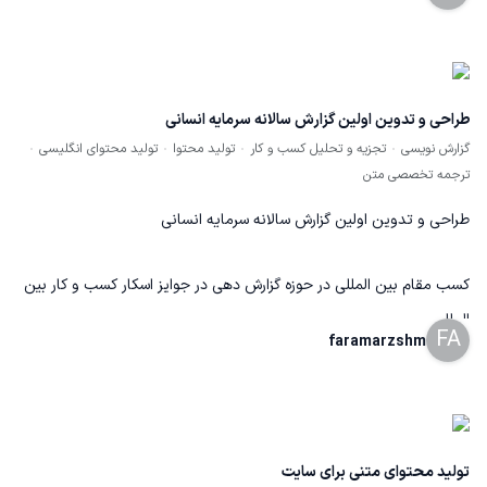
محیط کار، مراحل فعالیت، محصولات و رویدادهای مرتبط با برند بود. در
این همکاری مسئولیت عکاسی، انتخاب تصاویر، اصلاح نور و رنگ و
آماده‌سازی خروجی نهایی را بر عهده داشتم. تصاویر برای وب‌سایت،
شبکه‌های اجتماعی، کاتالوگ‌ها و گزارش‌های مجموعه استفاده شدند. تلاش
طراحی و تدوین اولین گزارش سالانه سرمایه انسانی
کردم خروجی‌ها علاوه بر نمایش دقیق فضای صنعتی، از .نظر ترکیب‌بندی و
گزارش نویسی
تجزیه و تحلیل کسب و کار
تولید محتوا
تولید محتوای انگلیسی
ترجمه تخصصی متن
هویت بصری نیز منسجم باشند
طراحی و تدوین اولین گزارش سالانه سرمایه انسانی
کسب مقام بین المللی در حوزه گزارش دهی در جوایز اسکار کسب و کار بین
المللی
FA
faramarzshm
تولید محتوای متنی برای سایت