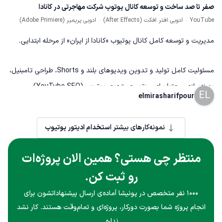
صفر تا صد ساخت و توسعه کانال یوتوب شرکت مهاجرتی در کانادا
YouTube
ادوبی افتر افکت (After Effects)
ادوبی پریمیر (Adobe Primiere)
مدیریت و توسعه کامل کانال یوتیوب «کانادا از ایران» از مرحله ابتدایی.
مسئولیت کامل تولید و تدوین ویدیوهای بلند و Shorts، طراحی تامبنیل،
بهینه‌سازی محتوا برای موتور جستجوی یوتیوب (YouTube SEO)،
EL
elmirasharifpour
مدیریت انتشار ویدیوها، تحلیل عملکرد کانال با YouTube Analytics،
برنامه‌ریزی محتوا و بهبود استراتژی رشد کانال را بر عهده داشتم.
نمونه‌کارهای بیشتر
استخدام ادیتور یوتیوب
منتظر چی هستی؟ همین الان پروژه‌ات
رو ثبت کن.
۱۰۰۰ نفر متخصص در پونیشا آماده‌ی ارسال پیشنهاداتشون برای
انجام پروژه شما بصورت دورکار، پروژه‌ای و تمام‌وقت هستند. کار نشد
نداره.