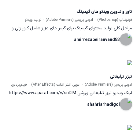
کاور و تدوین ویدئو های گیمینگ
فوتوشاپ (Photoshop)
ادوبی پریمیر (Adobe Primiere)
تولید ویدئو
مراحل کلی تولید محتوای گیمینگ برای گیمر های عزیز شامل کاور زنی و
تدوین ویدئو ها برای شبکه های اجتماعی مختلف مانند یوتیوب و
amirrezabeiranvand83
اینستاگرام نکته :تمام نمونه کار ها متعلق به بنده هستن و اصلا از جایی
دانلود نشدن
تیزر تبلیغاتی
ادوبی پریمیر (Adobe Primiere)
ادوبی افتر افکت (After Effects)
فیلم‌برداری
لینک ویدیو تیزر تبلیغاتی ورزشی https://www.aparat.com/v/snDlM
shahriarhadigol