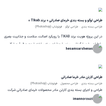
طراحی لوگو و بسته بندی خرمای صادراتی « برند TIkab »
طراحی بسته بندی
طراحی لوگو
فوتوشاپ (Photoshop)
در این پروژه هویت برند TIKAB با رویکرد اصالت، سلامت و جذابیت بصری
بازطراحی شد. لوگوتایپ برند با جزئیات ویژه ساخته شده؛ حرف I به شکل
hesamsarshenas
یک درخت نخل طراحی شده تا ریشه محصول در طبیعت و نخلستان‌ها را
نشان دهد، و ترکیب آن با فونتی کلاسیک در قالب یک نشان دایره‌ای،
شخصیتی ماندگار و معتبر به برند می‌دهد. بسته‌بندی با تمرکز بر بازار
صادراتی شکل گرفت؛ رنگ‌بندی حساب‌شده، چیدمان تمیز اطلاعات و
طراحی کارتن مادر خرما صادراتی
معرفی واضح کیفیت محصول باعث شده خروجی نهایی حرفه‌ای و
طراحی بسته بندی
طراحی محصول
فوتوشاپ (Photoshop)
چشم‌گیر باشد.
طراحی و اجرای بسته بندی کارتن مادر محصولات خرمای صادراتی شرکت
آناهیتا
imannorouzi