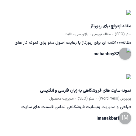
مقاله ازدواج برای رپورتاژ
سئو (SEO)
مقاله نویسی
بازنویسی مقالات
مقاله۱۰۰۰کلمه ای برای رپورتاژ با رعایت اصول سئو برای نمونه کار های
بیشتر به تلگرام @mahanmh2مراجعه کنید
mahanboy82
نمونه سایت های فروشگاهی به زبان فارسی و انگلیسی
وردپرس (WordPress)
سئو (SEO)
مدیریت محصول
طراحی و مدیریت وبسایت فروشگاهی تمامی قسمت های سایت
IM
فروشگاهی fereshtehofficial.com توسط تیم ما انجام شده است. (اعم
imanakbari
از طراحی سایت، عکاسی محصولات، مدیریت وبسایت، ساخت تیزر،