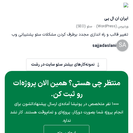
محتواگذاری، سئوی وبسایت و...) سایتcharmnegar.com بخش
مدیریت وبسایت اعم از سئو، محتوای بصری و متنی و ... توسط تیم ما
ایران ان ال پی
انجام شده است و طراحی اولیه بر عهده گروه دیگری بوده است.
وردپرس (WordPress)
سئو (SEO)
تغییر قالب و راه اندازی مجدد برطرف کردن مشکلات سئو پشتیبانی وب
SA
سایت بهینه سازی سایت
sajjadaslani
نمونه‌کارهای بیشتر
سئو سایت در رشت
منتظر چی هستی؟ همین الان پروژه‌ات
رو ثبت کن.
۱۰۰۰ نفر متخصص در پونیشا آماده‌ی ارسال پیشنهاداتشون برای
انجام پروژه شما بصورت دورکار، پروژه‌ای و تمام‌وقت هستند. کار نشد
نداره.