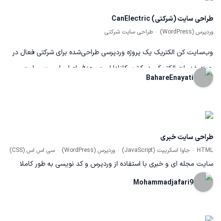
طراحی سایت (شرکتی) CanElectric
وردپرس (WordPress)
طراحی سایت شرکتی
وب‌سایت کن الکتریک یک پروژه وردپرسی طراحی‌شده برای شرکتی فعال در
حوزه خدمات الکتریکی در کشور کانادا است. هدف اصلی این وب‌سایت،
BahareEnayati
معرفی خدمات تخصصی برق‌کشی و تعمیرات الکتریکی، ایجاد بستری ساده
برای ارتباط مشتریان و نمایش حرفه‌ای برند کن الکتریک بوده است. در
طراحی این پروژه بر سادگی، سرعت و کاربرپسند بودن تمرکز شد تا مشتریان
بتوانند سریع‌تر به خدمات مورد نیاز خود دسترسی پیدا کنند.
طراحی سایت خبری
HTML
جاوا اسکریپت (JavaScript)
وردپرس (WordPress)
سی اس اس (CSS)
سایت مجله ای و خبری با استفاده از وردپرس و کد نویسی به طور کاملا
داینامیک طراحی شده است
Mohammadjafari9