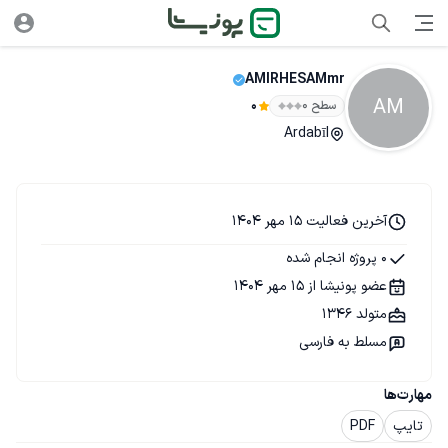
AMIRHESAMmr
AM
سطح ۰
0
Ardabīl
آخرین فعالیت 15 مهر 1404
0 پروژه انجام شده
عضو پونیشا از 15 مهر 1404
متولد 1346
مسلط به فارسی
مهارت‌ها
تایپ
PDF