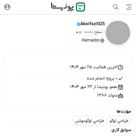
Abolfazl025
سطح ۰
0
Hamadān
آخرین فعالیت 25 مهر 1404
0 پروژه انجام شده
عضو پونیشا از 23 مهر 1404
متولد 1388
مهارت‌ها
طراحی لوگو
طراحی لوگوموشن
سوابق کاری