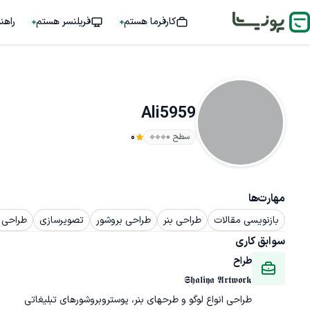
کارفرما هستم
فریلنسر هستم
راهن
Ali5959
سطح ۰
0
مهارت‌ها
بازنویسی مقالات
طراحی بنر
طراحی بروشور
تصویرسازی
طراحی ل
سوابق کاری
طراح
𝕾𝖍𝖆𝖑𝖎𝖞𝖆 𝕬𝖗𝖙𝖜𝖔𝖗𝖐
طراحی انواع لوگو و طرحهای بنر، پوستروبروشورهای تبلیغاتی