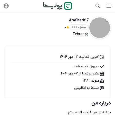
AtaSharifi7
سطح ۰
0
Tehran
آخرین فعالیت 12 مهر 1404
0 پروژه انجام شده
عضو پونیشا از 07 مهر 1404
متولد 1382
مسلط به انگلیسی
درباره من