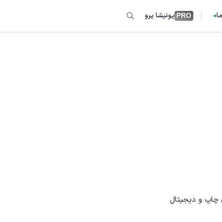
ما
پونیشا پرو
PRO