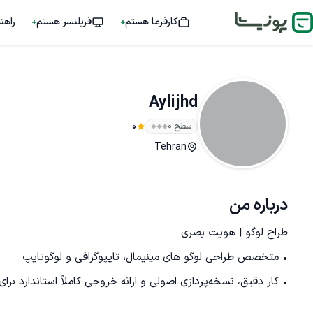
کارفرما هستم
فریلنسر هستم
راهن
Aylijhd
سطح ۰
0
Tehran
درباره من