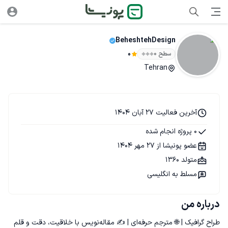
BeheshtehDesign
سطح ۰
0
Tehran
آخرین فعالیت 27 آبان 1404
0 پروژه انجام شده
عضو پونیشا از 27 مهر 1404
متولد 1360
مسلط به انگلیسی
درباره من
طراح گرافیک | 🌐 مترجم حرفه‌ای | ✍️ مقاله‌نویس با خلاقیت، دقت و قلم 