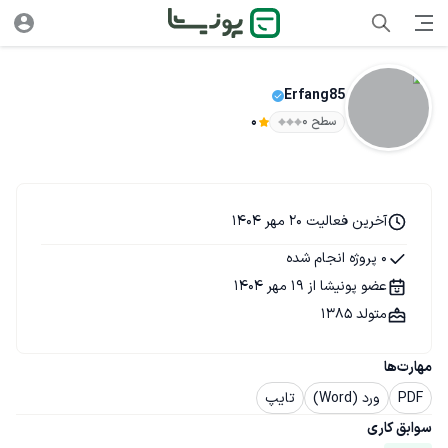
Erfang85
سطح ۰
0
آخرین فعالیت 20 مهر 1404
0 پروژه انجام شده
عضو پونیشا از 19 مهر 1404
متولد 1385
مهارت‌ها
PDF
ورد (Word)
تایپ
سوابق کاری