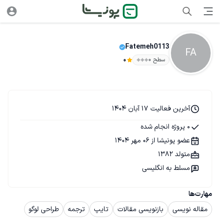
Fatemeh0113
FA
سطح ۰
0
آخرین فعالیت 17 آبان 1404
0 پروژه انجام شده
عضو پونیشا از 06 مهر 1404
متولد 1382
مسلط به انگلیسی
مهارت‌ها
مقاله نویسی
بازنویسی مقالات
تایپ
ترجمه
طراحی لوگو