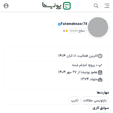
Fatemehnasr74
سطح ۰
0
آخرین فعالیت 01 آبان 1404
0 پروژه انجام شده
عضو پونیشا از 27 مهر 1404
متولد 1374
مهارت‌ها
بازنویسی مقالات
تایپ
سوابق کاری