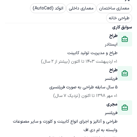
معماری ساختمان
معماری داخلی
اتوکد (AutoCad)
طراحی خانه
سوابق کاری
طراح
ایستادر
طراح و مدیریت تولید کابینت
01 اردیبهشت 1403
 تا اکنون
(بیشتر از 2 سال)
طراح
فریلنسر
5 سال سابقه طراحی به صورت فریلنسری
01 مهر 1398
 تا اکنون
(نزدیک 7 سال)
مجری
فریلنسر
طراحی و آنالیز و اجرای انواع کابینت و کلوزت و سایر مصنوعات 
وابسته به ام دی اف