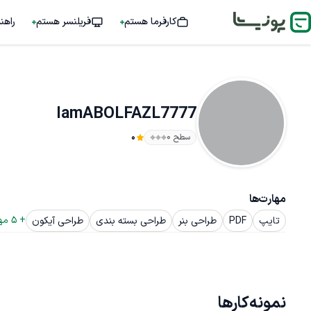
کارفرما هستم
فریلنسر هستم
راهن
IamABOLFAZL7777
سطح ۰
0
مهارت‌ها
+ 
5
 مه
تایپ
PDF
طراحی بنر
طراحی بسته بندی
طراحی آیکون
نمونه‌کارها