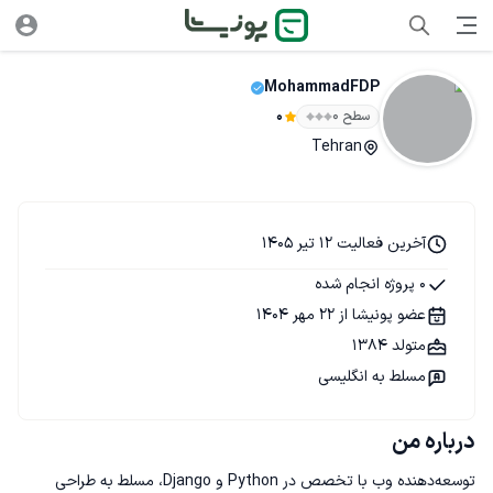
MohammadFDP
سطح ۰
0
Tehran
آخرین فعالیت 12 تیر 1405
0 پروژه انجام شده
عضو پونیشا از 22 مهر 1404
متولد 1384
مسلط به انگلیسی
درباره من
توسعه‌دهنده وب با تخصص در Python و Django، مسلط به طراحی 