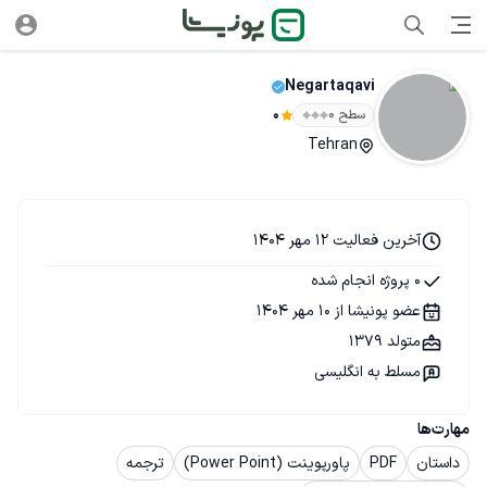
Negartaqavi
سطح ۰
0
Tehran
آخرین فعالیت 12 مهر 1404
0 پروژه انجام شده
عضو پونیشا از 10 مهر 1404
متولد 1379
مسلط به انگلیسی
مهارت‌ها
داستان
PDF
پاورپوینت (Power Point)
ترجمه