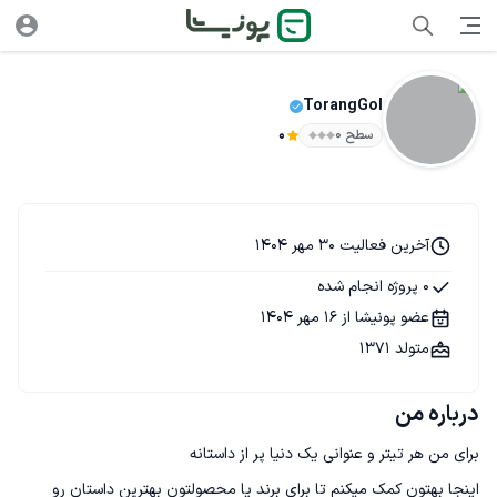
TorangGol
سطح ۰
0
آخرین فعالیت 30 مهر 1404
0 پروژه انجام شده
عضو پونیشا از 16 مهر 1404
متولد 1371
درباره من
اینجا بهتون کمک میکنم تا برای برند یا محصولتون بهترین داستان رو 