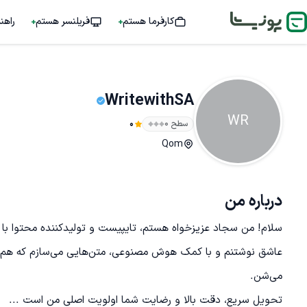
کارفرما هستم
فریلنسر هستم
راهن
WritewithSA
WR
سطح ۰
0
Qom
درباره من
تحویل سریع، دقت بالا و رضایت شما اولویت اصلی من است ...