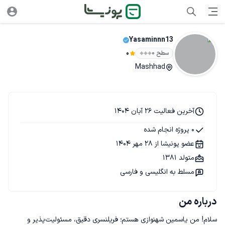
Yasaminnn13
سطح ۰
0
Mashhad
آخرین فعالیت 26 آبان 1404
0 پروژه انجام شده
عضو پونیشا از 28 مهر 1404
متولد 1381
مسلط به انگلیسی و فارسی
درباره من
سلام! من یاسمین شهنوازی هستم؛ فریلنسری دقیق، مسئولیت‌پذیر و 